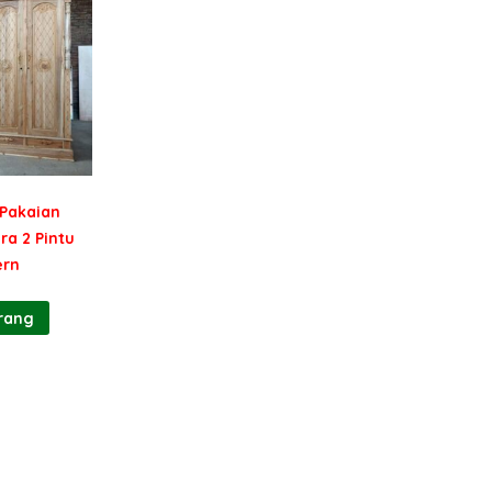
 Pakaian
ra 2 Pintu
ern
rang