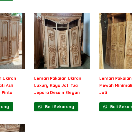
n Ukiran
Lemari Pakaian Ukiran
Lemari Pakaian
ti Asli
Luxury Kayu Jati Tua
Mewah Minimal
 Pintu
Jepara Desain Elegan
Jati
rang
Beli Sekarang
Beli Seka