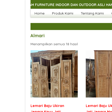
MACAM FURNITURE INDOOR DAN OUTDOOR ASLI HANDMADE JEPAR
Home
Produk Kami
Tentang Kami
MACAM FURNITURE INDOOR DAN OUTDOOR ASLI HANDMADE JEPAR
MACAM FURNITURE INDOOR DAN OUTDOOR ASLI HANDMADE JEPAR
MACAM FURNITURE INDOOR DAN OUTDOOR ASLI HANDMADE JEPAR
Almari
Menampilkan semua 18 hasil
Lemari Baju Ukiran
Lemari Baju U
Jepara Kayu Jati
Jati Jepara Mo