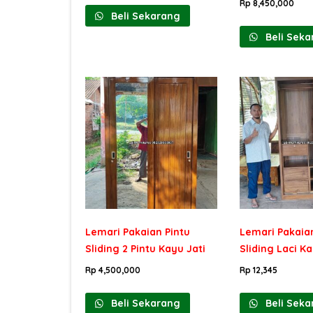
Rp
8,450,000
Beli Sekarang
Beli Seka
Lemari Pakaian Pintu
Lemari Pakaian
Sliding 2 Pintu Kayu Jati
Sliding Laci Ka
Rp
4,500,000
Rp
12,345
Beli Sekarang
Beli Seka