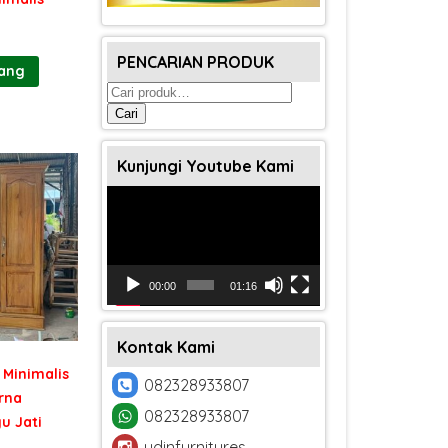
PENCARIAN PRODUK
rang
Pencarian
untuk:
Cari
Kunjungi Youtube Kami
Pemutar
Video
00:00
01:16
Kontak Kami
 Minimalis
082328933807
rna
082328933807
yu Jati
udinfurnitures