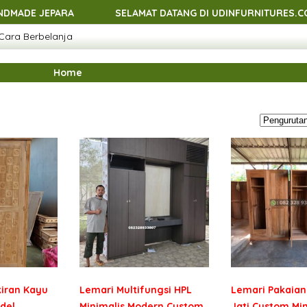
A
SELAMAT DATANG DI UDINFURNITURES.COM - MENJUAL
Cara Berbelanja
A
SELAMAT DATANG DI UDINFURNITURES.COM - MENJUAL
A
SELAMAT DATANG DI UDINFURNITURES.COM - MENJUAL
Home
A
kiran Kayu
Lemari Multifungsi HPL
Lemari Pakaian 
del
Minimalis Modern Custom
Jati Custom Min