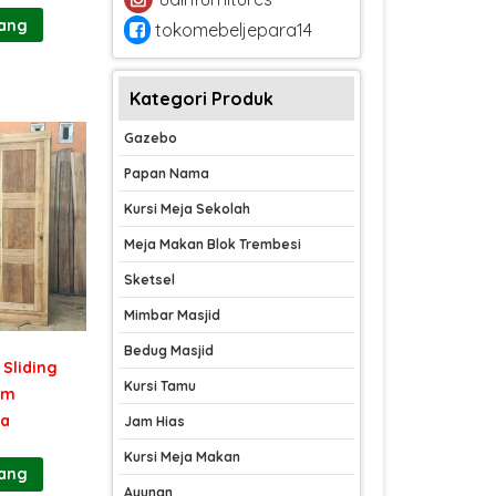
rang
tokomebeljepara14
Kategori Produk
Gazebo
Papan Nama
Kursi Meja Sekolah
Meja Makan Blok Trembesi
Sketsel
Mimbar Masjid
Bedug Masjid
 Sliding
Kursi Tamu
om
ra
Jam Hias
Kursi Meja Makan
rang
Ayunan