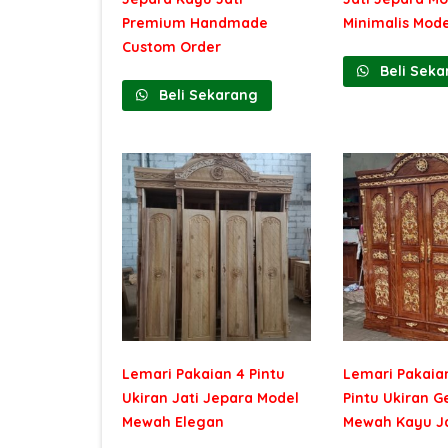
Premium Handmade
Minimalis Mod
Custom Order
Beli Seka
Beli Sekarang
Lemari Pakaian 4 Pintu
Lemari Pakaia
Ukiran Jati Jepara Model
Pintu Ukiran 
Mewah Elegan
Mewah Kayu Ja