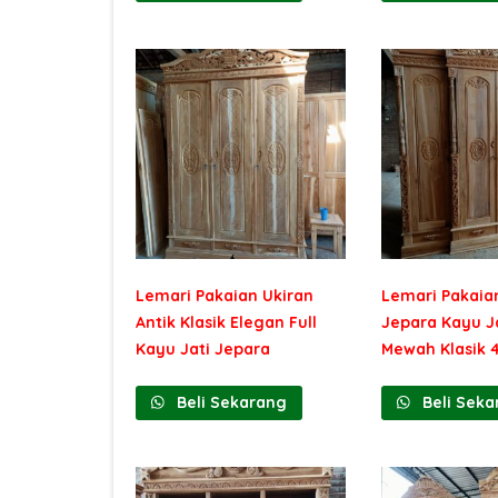
Lemari Pakaian Ukiran
Lemari Pakaia
Antik Klasik Elegan Full
Jepara Kayu Ja
Kayu Jati Jepara
Mewah Klasik 4
Beli Sekarang
Beli Seka