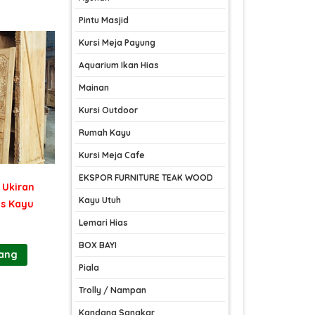
Pintu Masjid
Kursi Meja Payung
Aquarium Ikan Hias
Mainan
Kursi Outdoor
Rumah Kayu
Kursi Meja Cafe
EKSPOR FURNITURE TEAK WOOD
 Ukiran
Kayu Utuh
is Kayu
Lemari Hias
BOX BAYI
rang
Piala
Trolly / Nampan
Kandang Sangkar