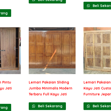
Beli Seka
rang
 Pintu
Lemari Pakaian Sliding
Lemari Pakaian
yu Jati
Jumbo Minimalis Modern
Kayu Jati Cust
Terbaru Full Kayu Jati
Furniture Jepa
Beli Sekarang
Beli Seka
rang