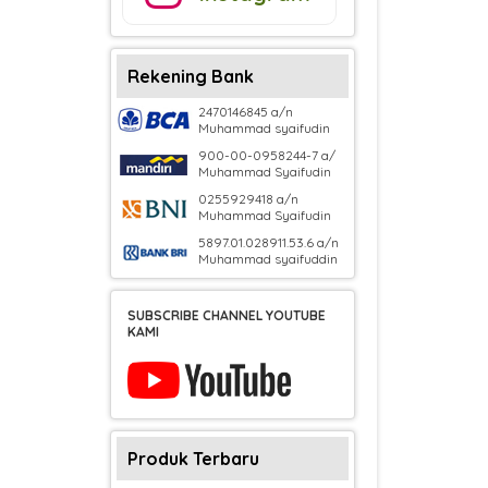
Rekening Bank
2470146845 a/n
Muhammad syaifudin
900-00-0958244-7 a/
Muhammad Syaifudin
0255929418 a/n
Muhammad Syaifudin
5897.01.028911.53.6 a/n
Muhammad syaifuddin
SUBSCRIBE CHANNEL YOUTUBE
KAMI
Produk Terbaru