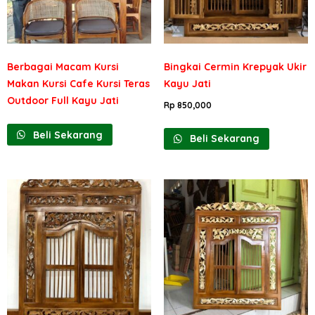
Berbagai Macam Kursi
Bingkai Cermin Krepyak Ukir
Makan Kursi Cafe Kursi Teras
Kayu Jati
Outdoor Full Kayu Jati
Rp
850,000
Beli Sekarang
Beli Sekarang