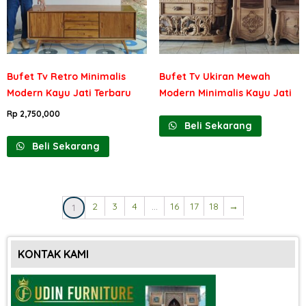
Bufet Tv Retro Minimalis
Bufet Tv Ukiran Mewah
Modern Kayu Jati Terbaru
Modern Minimalis Kayu Jati
Rp
2,750,000
Beli Sekarang
Beli Sekarang
2
3
4
…
16
17
18
→
1
KONTAK KAMI