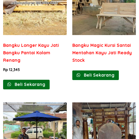
Bangku Longer Kayu Jati
Bangku Magic Kursi Santai
Bangku Pantai Kolam
Mentahan Kayu Jati Ready
Renang
Stock
Rp
12,345
Beli Sekarang
Beli Sekarang