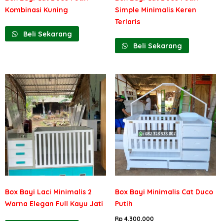
Kombinasi Kuning
Simple Minimalis Keren
Terlaris
Beli Sekarang
Beli Sekarang
Box Bayi Laci Minimalis 2
Box Bayi Minimalis Cat Duco
Warna Elegan Full Kayu Jati
Putih
Rp
4,300,000