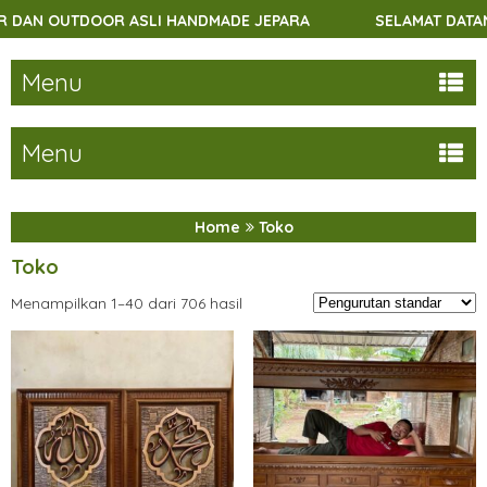
DMADE JEPARA
SELAMAT DATANG DI UDINFURNITURES.C
Menu
Menu
Home
Toko
Toko
Menampilkan 1–40 dari 706 hasil