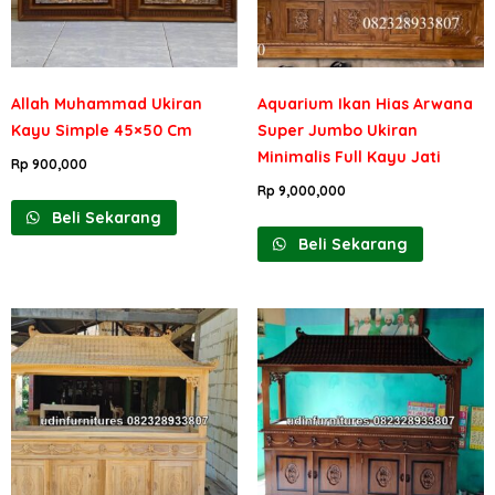
Allah Muhammad Ukiran
Aquarium Ikan Hias Arwana
Kayu Simple 45×50 Cm
Super Jumbo Ukiran
Minimalis Full Kayu Jati
Rp
900,000
Rp
9,000,000
Beli Sekarang
Beli Sekarang