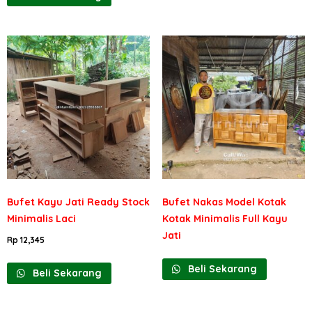
Bufet Kayu Jati Ready Stock
Bufet Nakas Model Kotak
Minimalis Laci
Kotak Minimalis Full Kayu
Jati
Rp
12,345
Beli Sekarang
Beli Sekarang