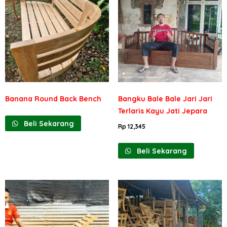
Banana Round Back Bench
Bangku Bale Bale Jari Jari
Terlaris Kayu Jati Jepara
Beli Sekarang
Rp
12,345
Beli Sekarang