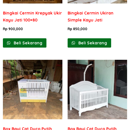
Bingkai Cermin Krepyak Ukir
Bingkai Cermin Ukiran
Kayu Jati 100×80
Simple Kayu Jati
Rp
900,000
Rp
850,000
Beli Sekarang
Beli Sekarang
Box Bayi Cat Duco Putih
Box Bayi Cat Duco Putih