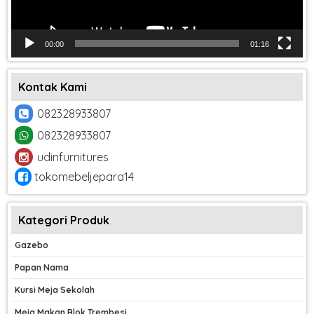
00:00
01:16
Kontak Kami
082328933807
082328933807
udinfurnitures
tokomebeljepara14
Kategori Produk
Gazebo
Papan Nama
Kursi Meja Sekolah
Meja Makan Blok Trembesi