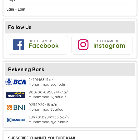
Lain - Lain
Follow Us
IKUTI KAMI DI
IKUTI KAMI DI
Facebook
Instagram
Rekening Bank
2470146845 a/n
Muhammad syaifudin
900-00-0958244-7 a/
Muhammad Syaifudin
0255929418 a/n
Muhammad Syaifudin
5897.01.028911.53.6 a/n
Muhammad syaifuddin
SUBSCRIBE CHANNEL YOUTUBE KAMI