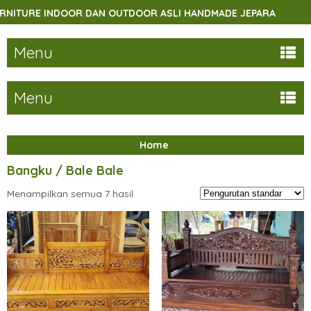
RE INDOOR DAN OUTDOOR ASLI HANDMADE JEPARA
SELAM
Menu
Menu
Home
Bangku / Bale Bale
Menampilkan semua 7 hasil