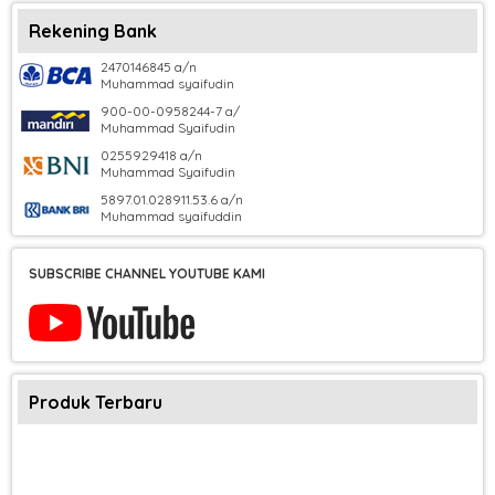
Rekening Bank
2470146845 a/n
Muhammad syaifudin
900-00-0958244-7 a/
Muhammad Syaifudin
0255929418 a/n
Muhammad Syaifudin
5897.01.028911.53.6 a/n
Muhammad syaifuddin
SUBSCRIBE CHANNEL YOUTUBE KAMI
Produk Terbaru