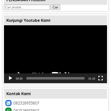
Pencarian
Cari
untuk:
Kunjungi Youtube Kami
Pemutar
Video
00:00
01:16
Kontak Kami
082328933807
082328933807