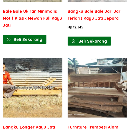
Bale Bale Ukiran Minimalis
Bangku Bale Bale Jari Jari
Motif Klasik Mewah Full Kayu
Terlaris Kayu Jati Jepara
Jati
Rp
12,345
Beli Sekarang
Beli Sekarang
Bangku Longer Kayu Jati
Furniture Trembesi Alami