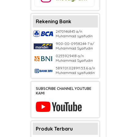
Rekening Bank
2470146845 a/n
Muhammad syaifudin
900-00-0958244-7 a/
Muhammad Syaifudin
0255929418 a/n
Muhammad Syaifudin
5897.01.028911.53.6 a/n
Muhammad syaifuddin
SUBSCRIBE CHANNEL YOUTUBE
KAMI
Produk Terbaru