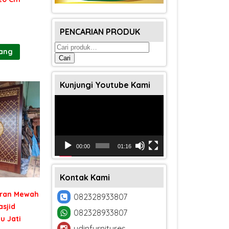
PENCARIAN PRODUK
Pencarian
rang
untuk:
Cari
Kunjungi Youtube Kami
Pemutar
Video
00:00
01:16
Kontak Kami
kiran Mewah
082328933807
asjid
082328933807
u Jati
udinfurnitures