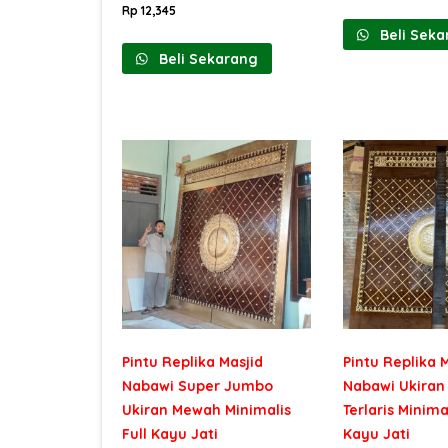
Rp
12,345
Beli Seka
Beli Sekarang
Pintu Replika Masjid
Pintu Replika 
Nabawi Super Jumbo
Nabawi Ukira
Ukiran Mewah Minimalis
Terlaris Minimal
Full Kayu Jati
Kayu Jati