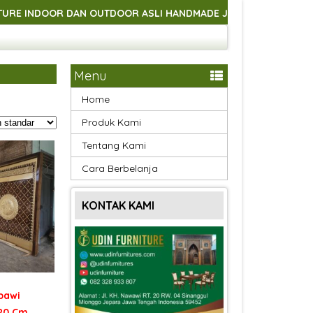
OR DAN OUTDOOR ASLI HANDMADE JEPARA
SELAMAT DATA
OR DAN OUTDOOR ASLI HANDMADE JEPARA
SELAMAT DATA
OR DAN OUTDOOR ASLI HANDMADE JEPARA
SELAMAT DATA
Menu
Home
Produk Kami
Tentang Kami
Cara Berbelanja
KONTAK KAMI
bawi
220 Cm