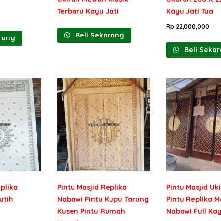
Terbaru Kayu Jati
Kayu Jati Tua
Rp
22,000,000
Beli Sekarang
rang
Beli Seka
eplika
Pintu Masjid Replika
Pintu Masjid U
utih
Nabawi Pintu Kupu Tarung
Pintu Replika M
Kusen Pintu Rumah
Nabawi Full Kay