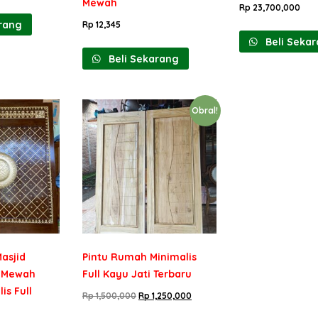
Mewah
Rp
23,700,000
rang
Rp
12,345
Beli Seka
Beli Sekarang
Obral!
Masjid
Pintu Rumah Minimalis
n Mewah
Full Kayu Jati Terbaru
is Full
Rp
1,500,000
Rp
1,250,000