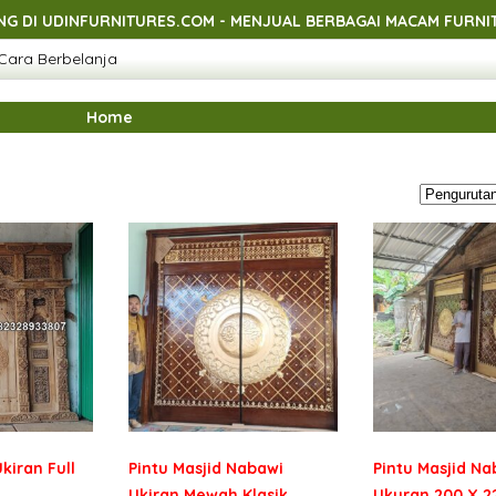
FURNITURES.COM - MENJUAL BERBAGAI MACAM FURNITURE INDO
Cara Berbelanja
FURNITURES.COM - MENJUAL BERBAGAI MACAM FURNITURE INDO
FURNITURES.COM - MENJUAL BERBAGAI MACAM FURNITURE INDO
Home
kiran Full
Pintu Masjid Nabawi
Pintu Masjid Na
Ukiran Mewah Klasik
Ukuran 200 X 