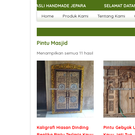
DOOR ASLI HANDMADE JEPARA
SELAMAT DATANG DI UDIN
Home
Produk Kami
Tentang Kami
DOOR ASLI HANDMADE JEPARA
SELAMAT DATANG DI UDIN
DOOR ASLI HANDMADE JEPARA
SELAMAT DATANG DI UDIN
DOOR ASLI HANDMADE JEPARA
Pintu Masjid
Menampilkan semua 11 hasil
Kaligrafi Hiasan Dinding
Pintu Gebyok U
Replika Pintu Terlaris Kayu
Kayu Jati Tua