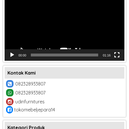
00:00
01:16
Kontak Kami
082328933807
082328933807
udinfurnitures
tokomebeljepara14
Kategori Produk