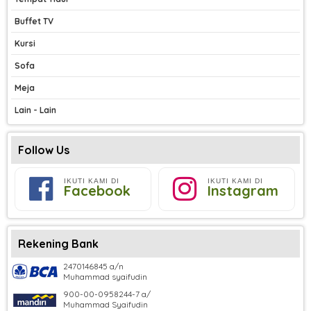
Buffet TV
Kursi
Sofa
Meja
Lain - Lain
Follow Us
IKUTI KAMI DI
IKUTI KAMI DI
Facebook
Instagram
Rekening Bank
2470146845 a/n
Muhammad syaifudin
900-00-0958244-7 a/
Muhammad Syaifudin