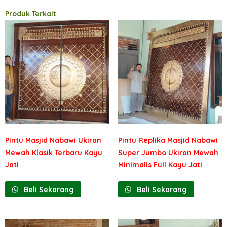
Produk Terkait
Pintu Masjid Nabawi Ukiran
Pintu Replika Masjid Nabawi
Mewah Klasik Terbaru Kayu
Super Jumbo Ukiran Mewah
Jati
Minimalis Full Kayu Jati
Beli Sekarang
Beli Sekarang