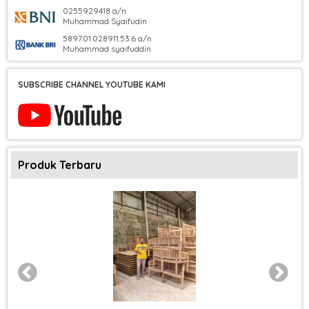
0255929418 a/n
Muhammad Syaifudin
5897.01.028911.53.6 a/n
Muhammad syaifuddin
SUBSCRIBE CHANNEL YOUTUBE KAMI
Produk Terbaru