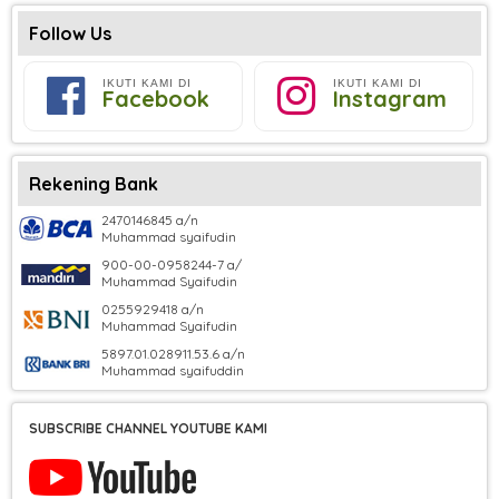
Follow Us
IKUTI KAMI DI
IKUTI KAMI DI
Facebook
Instagram
Rekening Bank
2470146845 a/n
Muhammad syaifudin
900-00-0958244-7 a/
Muhammad Syaifudin
0255929418 a/n
Muhammad Syaifudin
5897.01.028911.53.6 a/n
Muhammad syaifuddin
SUBSCRIBE CHANNEL YOUTUBE KAMI