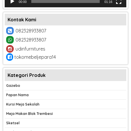
00:00
01:16
Kontak Kami
082328933807
082328933807
udinfurnitures
tokomebeljepara14
Kategori Produk
Gazebo
Papan Nama
Kursi Meja Sekolah
Meja Makan Blok Trembesi
Sketsel