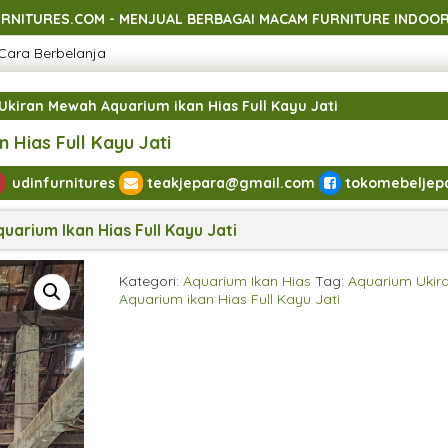
NJUAL BERBAGAI MACAM FURNITURE INDOOR DAN OUTDOOR ASLI
Cara Berbelanja
NJUAL BERBAGAI MACAM FURNITURE INDOOR DAN OUTDOOR ASLI
NJUAL BERBAGAI MACAM FURNITURE INDOOR DAN OUTDOOR ASLI
kiran Mewah Aquarium ikan Hias Full Kayu Jati
NJUAL BERBAGAI MACAM FURNITURE INDOOR DAN OUTDOOR ASLI
Hias Full Kayu Jati
udinfurnitures
teakjepara@gmail.com
tokomebeljep
arium Ikan Hias Full Kayu Jati
Kategori:
Aquarium Ikan Hias
Tag:
Aquarium Ukir
Aquarium ikan Hias Full Kayu Jati