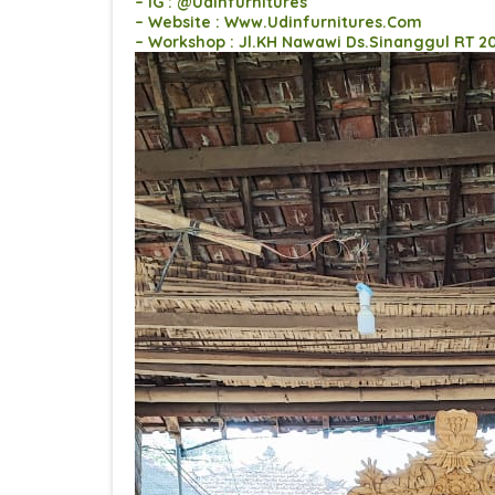
– IG : @Udinfurnitures
– Website : Www.Udinfurnitures.Com
– Workshop : Jl.KH Nawawi Ds.Sinanggul RT 2