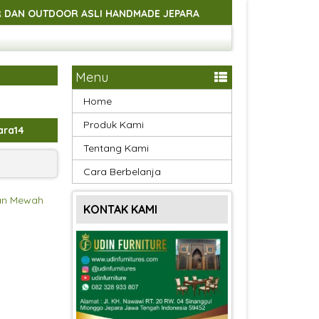
 HANDMADE JEPARA
SELAMAT DATANG DI UDINFURNITURE
 HANDMADE JEPARA
SELAMAT DATANG DI UDINFURNITURE
 HANDMADE JEPARA
SELAMAT DATANG DI UDINFURNITURE
Menu
 HANDMADE JEPARA
Home
Produk Kami
ara14
Tentang Kami
Cara Berbelanja
an Mewah
KONTAK KAMI