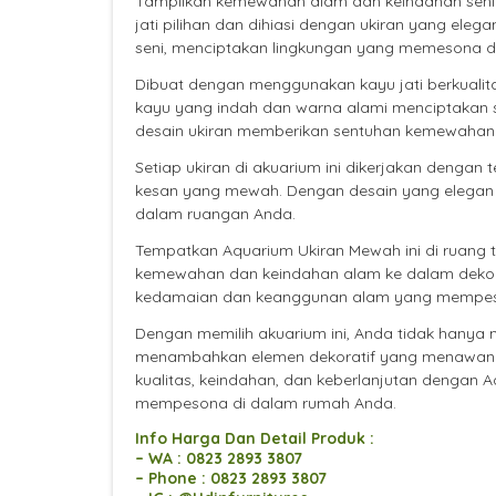
Tampilkan kemewahan alam dan keindahan seni 
jati pilihan dan dihiasi dengan ukiran yang ele
seni, menciptakan lingkungan yang memesona d
Dibuat dengan menggunakan kayu jati berkualita
kayu yang indah dan warna alami menciptakan
desain ukiran memberikan sentuhan kemewahan 
Setiap ukiran di akuarium ini dikerjakan denga
kesan yang mewah. Dengan desain yang elegan d
dalam ruangan Anda.
Tempatkan Aquarium Ukiran Mewah ini di ruang 
kemewahan dan keindahan alam ke dalam dekoras
kedamaian dan keanggunan alam yang mempe
Dengan memilih akuarium ini, Anda tidak hanya
menambahkan elemen dekoratif yang menawan d
kualitas, keindahan, dan keberlanjutan dengan
mempesona di dalam rumah Anda.
Info Harga Dan Detail Produk :
– WA : 0823 2893 3807
– Phone : 0823 2893 3807