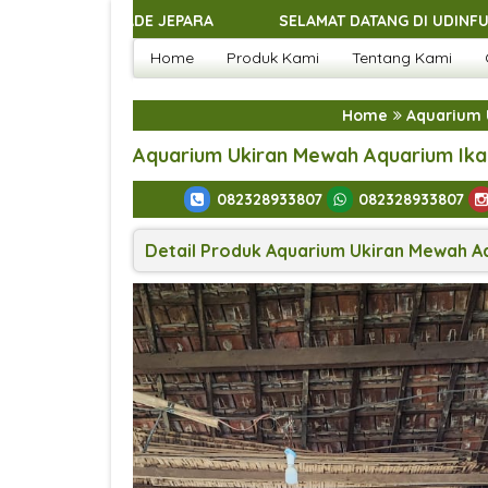
SELAMAT DATANG DI UDINFURNITURES.COM - ME
Home
Produk Kami
Tentang Kami
SELAMAT DATANG DI UDINFURNITURES.COM - ME
SELAMAT DATANG DI UDINFURNITURES.COM - ME
Home
Aquarium U
SELAMAT DATANG DI UDINFURNITURES.COM - ME
Aquarium Ukiran Mewah Aquarium Ikan 
082328933807
082328933807
Detail Produk Aquarium Ukiran Mewah Aqu