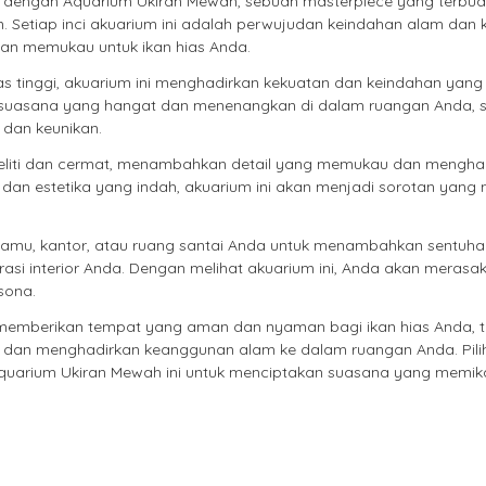
dengan Aquarium Ukiran Mewah, sebuah masterpiece yang terbuat
gan. Setiap inci akuarium ini adalah perwujudan keindahan alam da
an memukau untuk ikan hias Anda.
s tinggi, akuarium ini menghadirkan kekuatan dan keindahan yang 
 suasana yang hangat dan menenangkan di dalam ruangan Anda, 
dan keunikan.
n teliti dan cermat, menambahkan detail yang memukau dan mengha
an estetika yang indah, akuarium ini akan menjadi sorotan yang 
tamu, kantor, atau ruang santai Anda untuk menambahkan sentuha
i interior Anda. Dengan melihat akuarium ini, Anda akan merasa
sona.
 memberikan tempat yang aman dan nyaman bagi ikan hias Anda, t
an menghadirkan keanggunan alam ke dalam ruangan Anda. Pili
 Aquarium Ukiran Mewah ini untuk menciptakan suasana yang memik