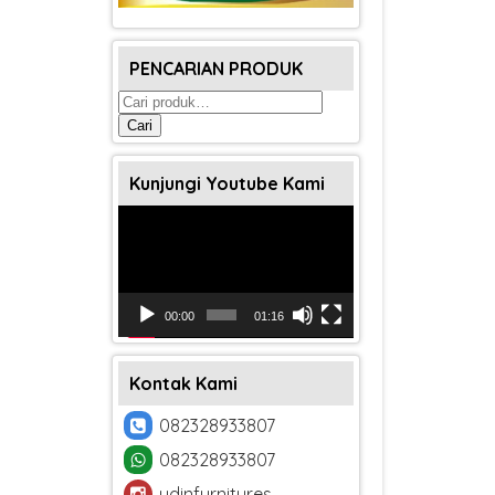
PENCARIAN PRODUK
Pencarian
untuk:
Cari
Kunjungi Youtube Kami
Pemutar
Video
00:00
01:16
Kontak Kami
082328933807
082328933807
udinfurnitures