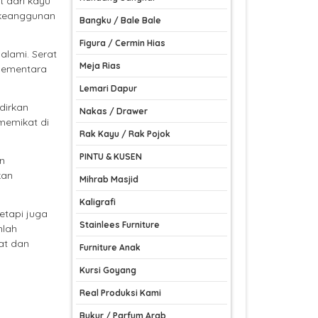
 dari kayu
n keanggunan
Bangku / Bale Bale
Figura / Cermin Hias
alami. Serat
Meja Rias
sementara
Lemari Dapur
dirkan
Nakas / Drawer
memikat di
Rak Kayu / Rak Pojok
PINTU & KUSEN
n
kan
Mihrab Masjid
Kaligrafi
etapi juga
Stainlees Furniture
hlah
at dan
Furniture Anak
Kursi Goyang
Real Produksi Kami
Bukur / Parfum Arab