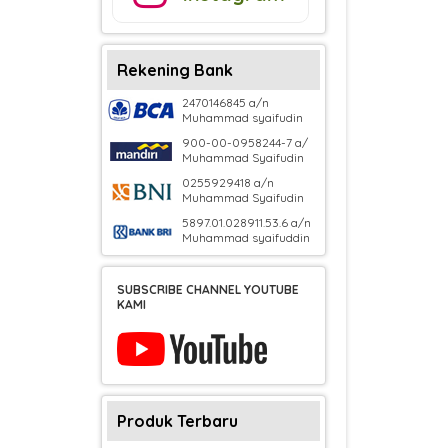
Rekening Bank
2470146845 a/n
Muhammad syaifudin
900-00-0958244-7 a/
Muhammad Syaifudin
0255929418 a/n
Muhammad Syaifudin
5897.01.028911.53.6 a/n
Muhammad syaifuddin
SUBSCRIBE CHANNEL YOUTUBE
KAMI
Produk Terbaru