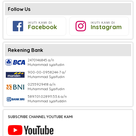
Follow Us
IKUTI KAMI DI
IKUTI KAMI DI
Facebook
Instagram
Rekening Bank
2470146845 a/n
Muhammad syaifudin
900-00-0958244-7 a/
Muhammad Syaifudin
0255929418 a/n
Muhammad Syaifudin
5897.01.028911.53.6 a/n
Muhammad syaifuddin
SUBSCRIBE CHANNEL YOUTUBE KAMI