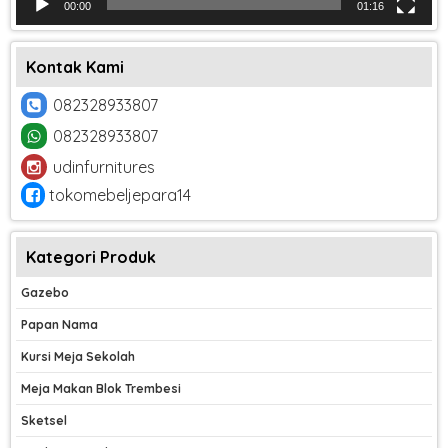
00:00
01:16
Kontak Kami
082328933807
082328933807
udinfurnitures
tokomebeljepara14
Kategori Produk
Gazebo
Papan Nama
Kursi Meja Sekolah
Meja Makan Blok Trembesi
Sketsel