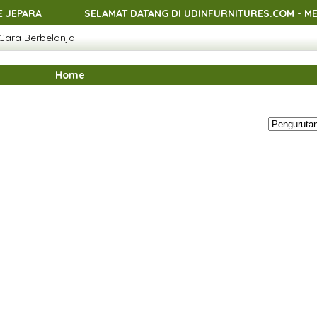
SELAMAT DATANG DI UDINFURNITURES.COM - MENJUAL 
Cara Berbelanja
SELAMAT DATANG DI UDINFURNITURES.COM - MENJUAL 
SELAMAT DATANG DI UDINFURNITURES.COM - MENJUAL 
Home