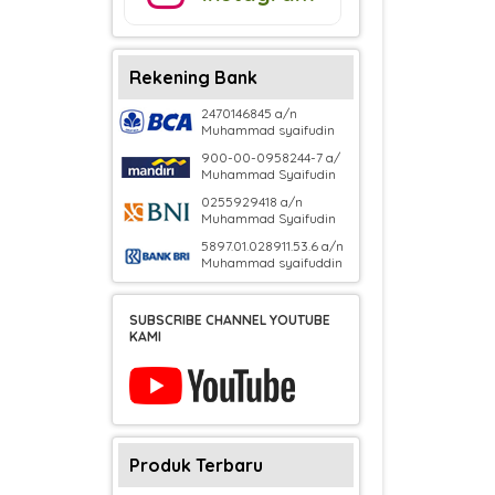
Rekening Bank
2470146845 a/n
Muhammad syaifudin
900-00-0958244-7 a/
Muhammad Syaifudin
0255929418 a/n
Muhammad Syaifudin
5897.01.028911.53.6 a/n
Muhammad syaifuddin
SUBSCRIBE CHANNEL YOUTUBE
KAMI
Produk Terbaru