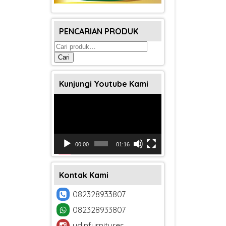
PENCARIAN PRODUK
Pencarian
untuk:
Cari
Kunjungi Youtube Kami
Pemutar
Video
00:00
01:16
Kontak Kami
082328933807
082328933807
udinfurnitures