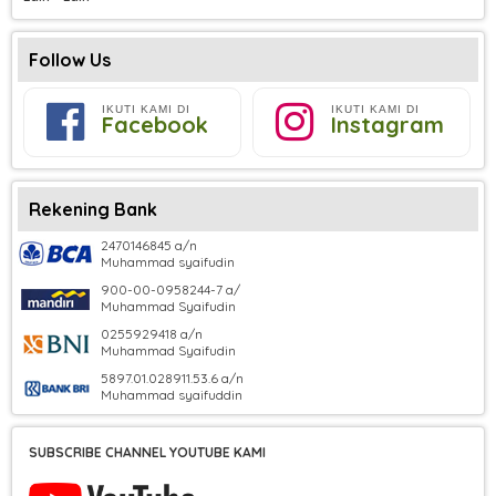
Follow Us
IKUTI KAMI DI
IKUTI KAMI DI
Facebook
Instagram
Rekening Bank
2470146845 a/n
Muhammad syaifudin
900-00-0958244-7 a/
Muhammad Syaifudin
0255929418 a/n
Muhammad Syaifudin
5897.01.028911.53.6 a/n
Muhammad syaifuddin
SUBSCRIBE CHANNEL YOUTUBE KAMI