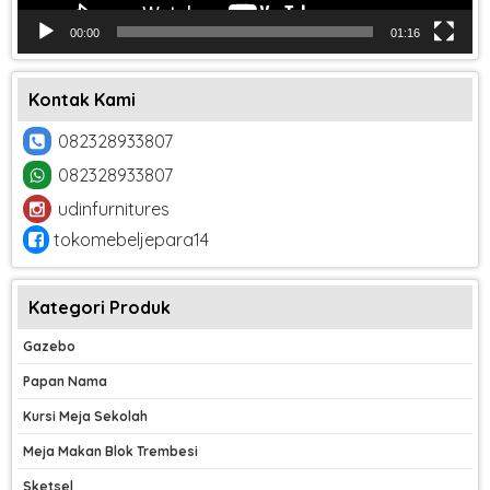
00:00
01:16
Kontak Kami
082328933807
082328933807
udinfurnitures
tokomebeljepara14
Kategori Produk
Gazebo
Papan Nama
Kursi Meja Sekolah
Meja Makan Blok Trembesi
Sketsel