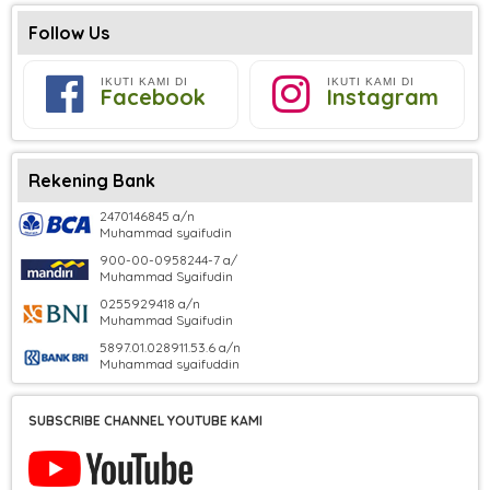
Follow Us
IKUTI KAMI DI
IKUTI KAMI DI
Facebook
Instagram
Rekening Bank
2470146845 a/n
Muhammad syaifudin
900-00-0958244-7 a/
Muhammad Syaifudin
0255929418 a/n
Muhammad Syaifudin
5897.01.028911.53.6 a/n
Muhammad syaifuddin
SUBSCRIBE CHANNEL YOUTUBE KAMI