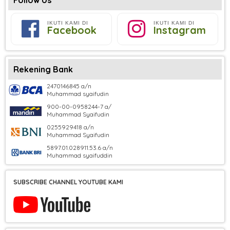
IKUTI KAMI DI
IKUTI KAMI DI
Facebook
Instagram
Rekening Bank
2470146845 a/n
Muhammad syaifudin
900-00-0958244-7 a/
Muhammad Syaifudin
0255929418 a/n
Muhammad Syaifudin
5897.01.028911.53.6 a/n
Muhammad syaifuddin
SUBSCRIBE CHANNEL YOUTUBE KAMI