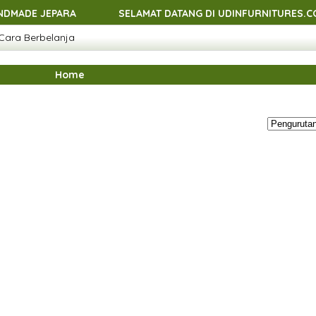
EPARA
SELAMAT DATANG DI UDINFURNITURES.COM - ME
Cara Berbelanja
EPARA
SELAMAT DATANG DI UDINFURNITURES.COM - ME
EPARA
SELAMAT DATANG DI UDINFURNITURES.COM - ME
Home
EPARA