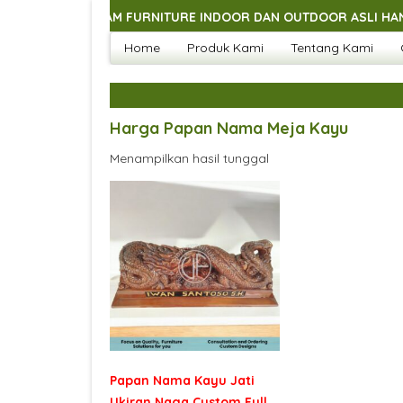
GAI MACAM FURNITURE INDOOR DAN OUTDOOR ASLI HANDMADE J
Home
Produk Kami
Tentang Kami
GAI MACAM FURNITURE INDOOR DAN OUTDOOR ASLI HANDMADE J
GAI MACAM FURNITURE INDOOR DAN OUTDOOR ASLI HANDMADE J
GAI MACAM FURNITURE INDOOR DAN OUTDOOR ASLI HANDMADE J
Harga Papan Nama Meja Kayu
Menampilkan hasil tunggal
Papan Nama Kayu Jati
Ukiran Naga Custom Full