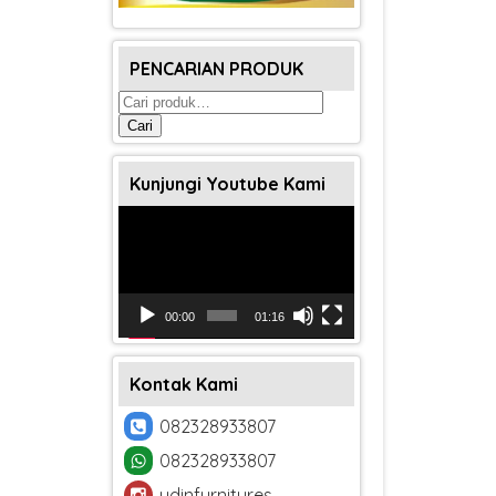
PENCARIAN PRODUK
Pencarian
untuk:
Cari
Kunjungi Youtube Kami
Pemutar
Video
00:00
01:16
Kontak Kami
082328933807
082328933807
udinfurnitures