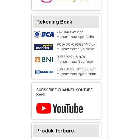
Rekening Bank
2470146845 a/n
Muhammad syaifudin
900-00-0958244-7 a/
Muhammad Syaifudin
0255929418 a/n
Muhammad Syaifudin
5897.01.028911.53.6 a/n
Muhammad syaifuddin
SUBSCRIBE CHANNEL YOUTUBE
KAMI
Produk Terbaru