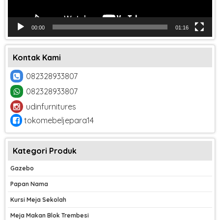
00:00
01:16
Kontak Kami
082328933807
082328933807
udinfurnitures
tokomebeljepara14
Kategori Produk
Gazebo
Papan Nama
Kursi Meja Sekolah
Meja Makan Blok Trembesi