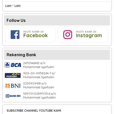
Lain - Lain
Follow Us
IKUTI KAMI DI
IKUTI KAMI DI
Facebook
Instagram
Rekening Bank
2470146845 a/n
Muhammad syaifudin
900-00-0958244-7 a/
Muhammad Syaifudin
0255929418 a/n
Muhammad Syaifudin
5897.01.028911.53.6 a/n
Muhammad syaifuddin
SUBSCRIBE CHANNEL YOUTUBE KAMI