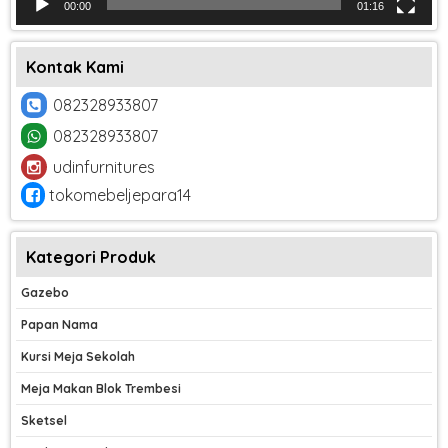
00:00
01:16
Kontak Kami
082328933807
082328933807
udinfurnitures
tokomebeljepara14
Kategori Produk
Gazebo
Papan Nama
Kursi Meja Sekolah
Meja Makan Blok Trembesi
Sketsel