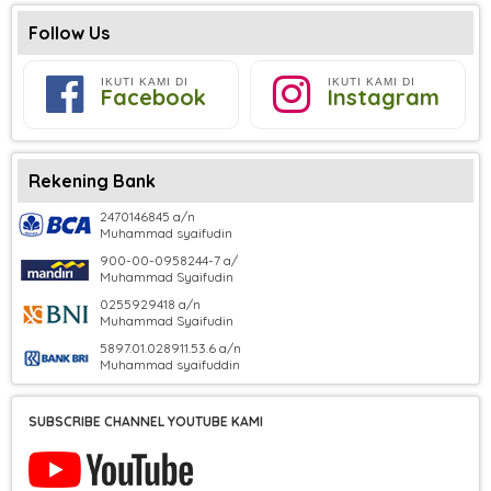
Follow Us
IKUTI KAMI DI
IKUTI KAMI DI
Facebook
Instagram
Rekening Bank
2470146845 a/n
Muhammad syaifudin
900-00-0958244-7 a/
Muhammad Syaifudin
0255929418 a/n
Muhammad Syaifudin
5897.01.028911.53.6 a/n
Muhammad syaifuddin
SUBSCRIBE CHANNEL YOUTUBE KAMI