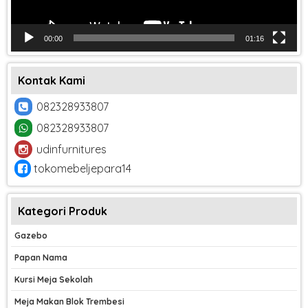
00:00
01:16
Kontak Kami
082328933807
082328933807
udinfurnitures
tokomebeljepara14
Kategori Produk
Gazebo
Papan Nama
Kursi Meja Sekolah
Meja Makan Blok Trembesi