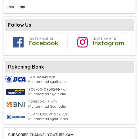
Lain - Lain
Follow Us
IKUTI KAMI DI
IKUTI KAMI DI
Facebook
Instagram
Rekening Bank
2470146845 a/n
Muhammad syaifudin
900-00-0958244-7 a/
Muhammad Syaifudin
0255929418 a/n
Muhammad Syaifudin
5897.01.028911.53.6 a/n
Muhammad syaifuddin
SUBSCRIBE CHANNEL YOUTUBE KAMI