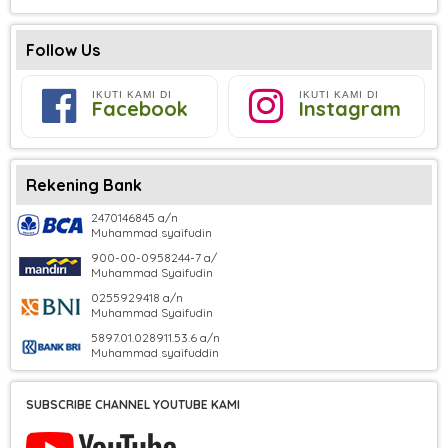
Follow Us
IKUTI KAMI DI
IKUTI KAMI DI
Facebook
Instagram
Rekening Bank
2470146845 a/n
Muhammad syaifudin
900-00-0958244-7 a/
Muhammad Syaifudin
0255929418 a/n
Muhammad Syaifudin
5897.01.028911.53.6 a/n
Muhammad syaifuddin
SUBSCRIBE CHANNEL YOUTUBE KAMI