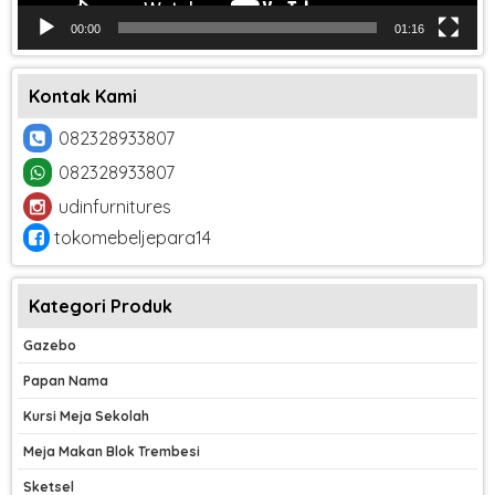
00:00
01:16
Kontak Kami
082328933807
082328933807
udinfurnitures
tokomebeljepara14
Kategori Produk
Gazebo
Papan Nama
Kursi Meja Sekolah
Meja Makan Blok Trembesi
Sketsel