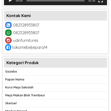
00:00
01:16
Kontak Kami
082328933807
082328933807
udinfurnitures
tokomebeljepara14
Kategori Produk
Gazebo
Papan Nama
Kursi Meja Sekolah
Meja Makan Blok Trembesi
Sketsel