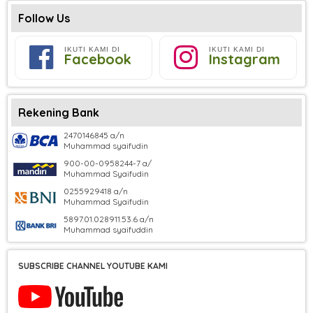
Follow Us
IKUTI KAMI DI
IKUTI KAMI DI
Facebook
Instagram
Rekening Bank
2470146845 a/n
Muhammad syaifudin
900-00-0958244-7 a/
Muhammad Syaifudin
0255929418 a/n
Muhammad Syaifudin
5897.01.028911.53.6 a/n
Muhammad syaifuddin
SUBSCRIBE CHANNEL YOUTUBE KAMI