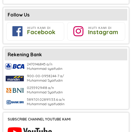
Follow Us
IKUTI KAMI DI
IKUTI KAMI DI
Facebook
Instagram
Rekening Bank
2470146845 a/n
Muhammad syaifudin
900-00-0958244-7 a/
Muhammad Syaifudin
0255929418 a/n
Muhammad Syaifudin
5897.01.028911.53.6 a/n
Muhammad syaifuddin
SUBSCRIBE CHANNEL YOUTUBE KAMI