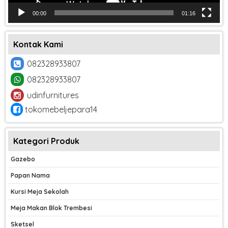
00:00
01:16
Kontak Kami
082328933807
082328933807
udinfurnitures
tokomebeljepara14
Kategori Produk
Gazebo
Papan Nama
Kursi Meja Sekolah
Meja Makan Blok Trembesi
Sketsel