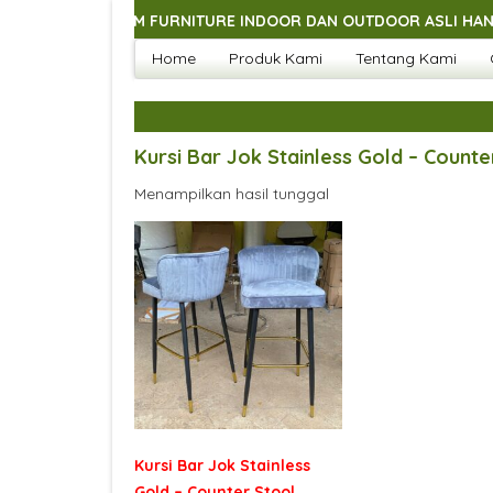
GAI MACAM FURNITURE INDOOR DAN OUTDOOR ASLI HANDMADE J
Home
Produk Kami
Tentang Kami
GAI MACAM FURNITURE INDOOR DAN OUTDOOR ASLI HANDMADE J
GAI MACAM FURNITURE INDOOR DAN OUTDOOR ASLI HANDMADE J
GAI MACAM FURNITURE INDOOR DAN OUTDOOR ASLI HANDMADE J
Kursi Bar Jok Stainless Gold – Count
Menampilkan hasil tunggal
Kursi Bar Jok Stainless
Gold – Counter Stool