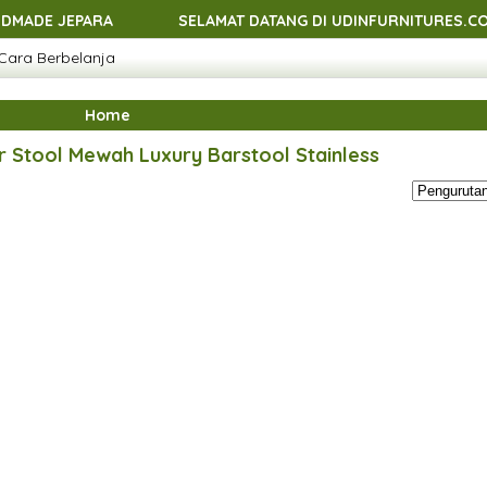
EPARA
SELAMAT DATANG DI UDINFURNITURES.COM - MEN
Cara Berbelanja
EPARA
SELAMAT DATANG DI UDINFURNITURES.COM - MEN
EPARA
SELAMAT DATANG DI UDINFURNITURES.COM - MEN
Home
EPARA
er Stool Mewah Luxury Barstool Stainless