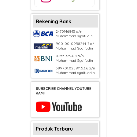
Rekening Bank
2470146845 a/n
Muhammad syaifudin
900-00-0958244-7 a/
Muhammad Syaifudin
0255929418 a/n
Muhammad Syaifudin
5897.01.028911.53.6 a/n
Muhammad syaifuddin
SUBSCRIBE CHANNEL YOUTUBE
KAMI
Produk Terbaru