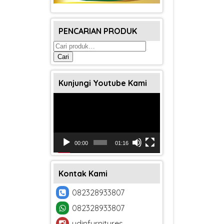
PENCARIAN PRODUK
Pencarian
untuk:
Cari
Kunjungi Youtube Kami
Pemutar
Video
00:00
01:16
Kontak Kami
082328933807
082328933807
udinfurnitures