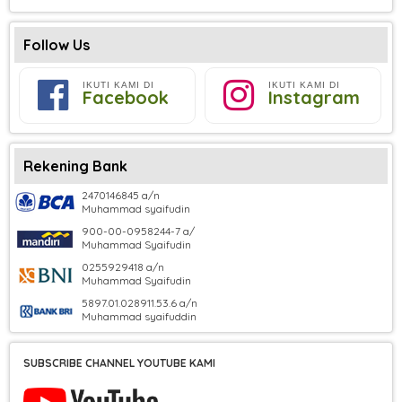
Follow Us
IKUTI KAMI DI
IKUTI KAMI DI
Facebook
Instagram
Rekening Bank
2470146845 a/n
Muhammad syaifudin
900-00-0958244-7 a/
Muhammad Syaifudin
0255929418 a/n
Muhammad Syaifudin
5897.01.028911.53.6 a/n
Muhammad syaifuddin
SUBSCRIBE CHANNEL YOUTUBE KAMI