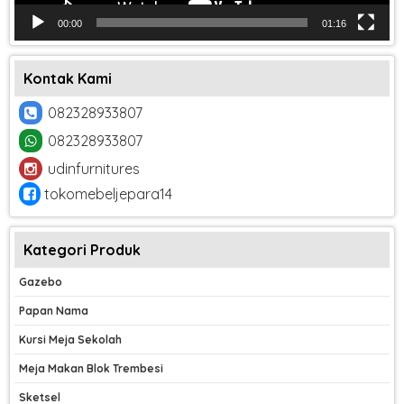
00:00
01:16
Kontak Kami
082328933807
082328933807
udinfurnitures
tokomebeljepara14
Kategori Produk
Gazebo
Papan Nama
Kursi Meja Sekolah
Meja Makan Blok Trembesi
Sketsel