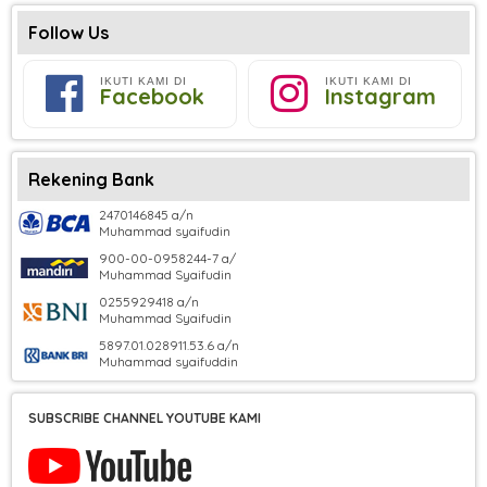
Follow Us
IKUTI KAMI DI
IKUTI KAMI DI
Facebook
Instagram
Rekening Bank
2470146845 a/n
Muhammad syaifudin
900-00-0958244-7 a/
Muhammad Syaifudin
0255929418 a/n
Muhammad Syaifudin
5897.01.028911.53.6 a/n
Muhammad syaifuddin
SUBSCRIBE CHANNEL YOUTUBE KAMI