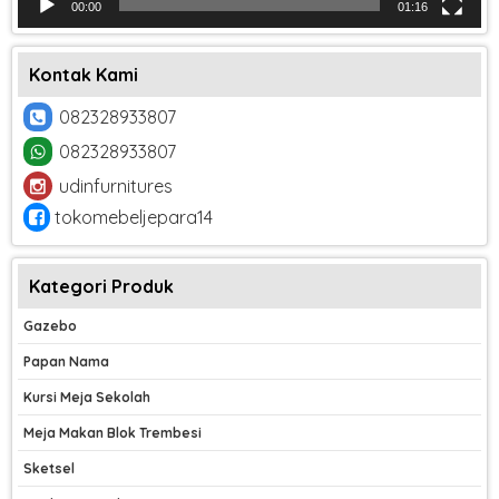
00:00
01:16
Kontak Kami
082328933807
082328933807
udinfurnitures
tokomebeljepara14
Kategori Produk
Gazebo
Papan Nama
Kursi Meja Sekolah
Meja Makan Blok Trembesi
Sketsel