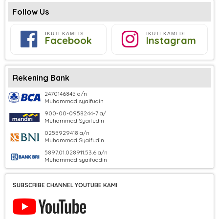
Follow Us
IKUTI KAMI DI
IKUTI KAMI DI
Facebook
Instagram
Rekening Bank
2470146845 a/n
Muhammad syaifudin
900-00-0958244-7 a/
Muhammad Syaifudin
0255929418 a/n
Muhammad Syaifudin
5897.01.028911.53.6 a/n
Muhammad syaifuddin
SUBSCRIBE CHANNEL YOUTUBE KAMI