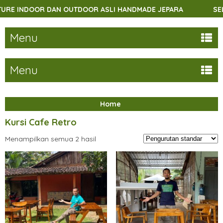
E INDOOR DAN OUTDOOR ASLI HANDMADE JEPARA
SELAMA
Menu
Menu
Home
Kursi Cafe Retro
Menampilkan semua 2 hasil