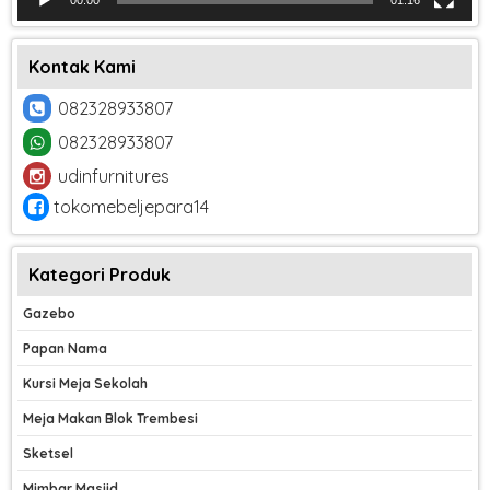
Kontak Kami
082328933807
082328933807
udinfurnitures
tokomebeljepara14
Kategori Produk
Gazebo
Papan Nama
Kursi Meja Sekolah
Meja Makan Blok Trembesi
Sketsel
Mimbar Masjid