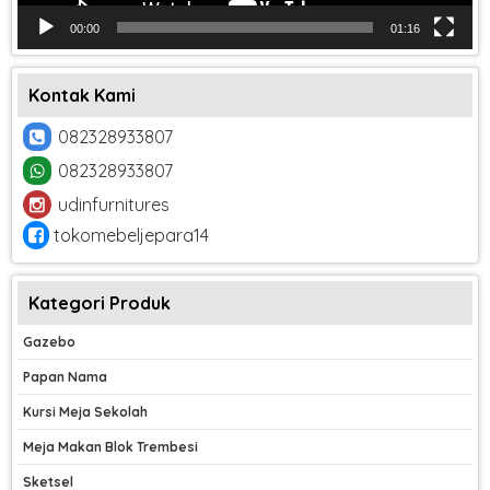
00:00
01:16
Kontak Kami
082328933807
082328933807
udinfurnitures
tokomebeljepara14
Kategori Produk
Gazebo
Papan Nama
Kursi Meja Sekolah
Meja Makan Blok Trembesi
Sketsel