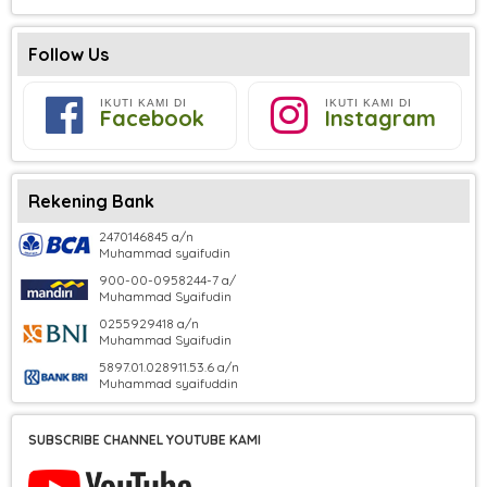
Follow Us
IKUTI KAMI DI
IKUTI KAMI DI
Facebook
Instagram
Rekening Bank
2470146845 a/n
Muhammad syaifudin
900-00-0958244-7 a/
Muhammad Syaifudin
0255929418 a/n
Muhammad Syaifudin
5897.01.028911.53.6 a/n
Muhammad syaifuddin
SUBSCRIBE CHANNEL YOUTUBE KAMI