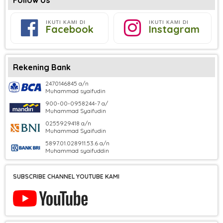
IKUTI KAMI DI
IKUTI KAMI DI
Facebook
Instagram
Rekening Bank
2470146845 a/n
Muhammad syaifudin
900-00-0958244-7 a/
Muhammad Syaifudin
0255929418 a/n
Muhammad Syaifudin
5897.01.028911.53.6 a/n
Muhammad syaifuddin
SUBSCRIBE CHANNEL YOUTUBE KAMI