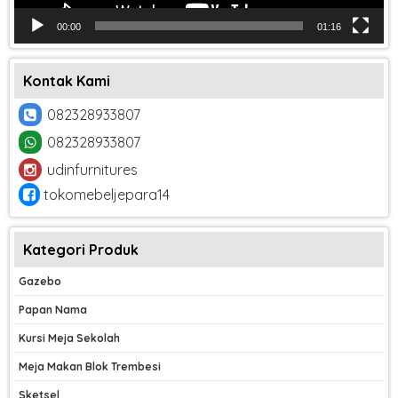
00:00
01:16
Kontak Kami
082328933807
082328933807
udinfurnitures
tokomebeljepara14
Kategori Produk
Gazebo
Papan Nama
Kursi Meja Sekolah
Meja Makan Blok Trembesi
Sketsel