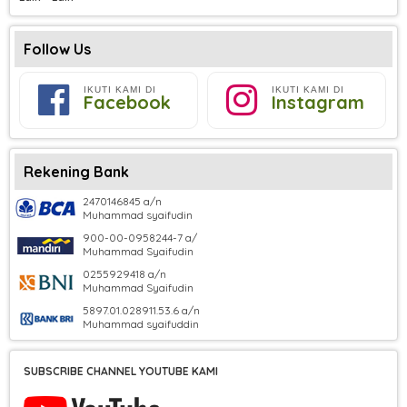
Follow Us
IKUTI KAMI DI
IKUTI KAMI DI
Facebook
Instagram
Rekening Bank
2470146845 a/n
Muhammad syaifudin
900-00-0958244-7 a/
Muhammad Syaifudin
0255929418 a/n
Muhammad Syaifudin
5897.01.028911.53.6 a/n
Muhammad syaifuddin
SUBSCRIBE CHANNEL YOUTUBE KAMI