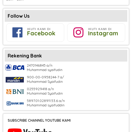
Follow Us
IKUTI KAMI DI
IKUTI KAMI DI
Facebook
Instagram
Rekening Bank
2470146845 a/n
Muhammad syaifudin
900-00-0958244-7 a/
Muhammad Syaifudin
0255929418 a/n
Muhammad Syaifudin
5897.01.028911.53.6 a/n
Muhammad syaifuddin
SUBSCRIBE CHANNEL YOUTUBE KAMI