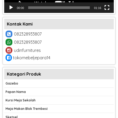
00:00
01:16
Kontak Kami
082328933807
082328933807
udinfurnitures
tokomebeljepara14
Kategori Produk
Gazebo
Papan Nama
Kursi Meja Sekolah
Meja Makan Blok Trembesi
Sketsel