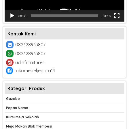
00:00
01:16
Kontak Kami
082328933807
082328933807
udinfurnitures
tokomebeljepara14
Kategori Produk
Gazebo
Papan Nama
Kursi Meja Sekolah
Meja Makan Blok Trembesi