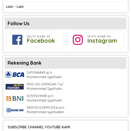
Lain - Lain
Follow Us
IKUTI KAMI DI
IKUTI KAMI DI
Facebook
Instagram
Rekening Bank
2470146845 a/n
Muhammad syaifudin
900-00-0958244-7 a/
Muhammad Syaifudin
0255929418 a/n
Muhammad Syaifudin
5897.01.028911.53.6 a/n
Muhammad syaifuddin
SUBSCRIBE CHANNEL YOUTUBE KAMI