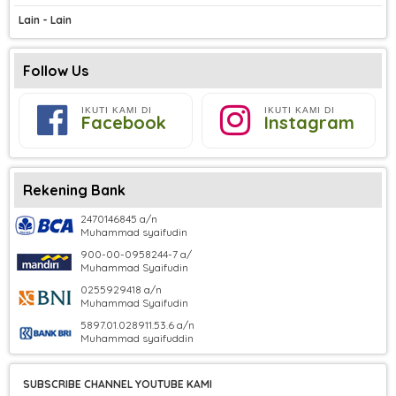
Lain - Lain
Follow Us
IKUTI KAMI DI
IKUTI KAMI DI
Facebook
Instagram
Rekening Bank
2470146845 a/n
Muhammad syaifudin
900-00-0958244-7 a/
Muhammad Syaifudin
0255929418 a/n
Muhammad Syaifudin
5897.01.028911.53.6 a/n
Muhammad syaifuddin
SUBSCRIBE CHANNEL YOUTUBE KAMI