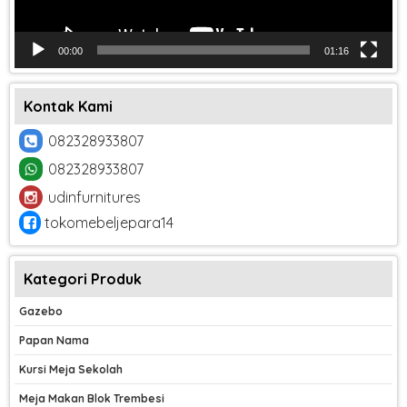
00:00
01:16
Kontak Kami
082328933807
082328933807
udinfurnitures
tokomebeljepara14
Kategori Produk
Gazebo
Papan Nama
Kursi Meja Sekolah
Meja Makan Blok Trembesi