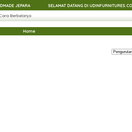
EPARA
SELAMAT DATANG DI UDINFURNITURES.COM - MEN
Cara Berbelanja
EPARA
SELAMAT DATANG DI UDINFURNITURES.COM - MEN
EPARA
SELAMAT DATANG DI UDINFURNITURES.COM - MEN
Home
EPARA