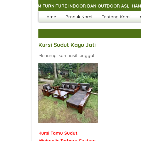
GAI MACAM FURNITURE INDOOR DAN OUTDOOR ASLI HANDMADE J
Home
Produk Kami
Tentang Kami
GAI MACAM FURNITURE INDOOR DAN OUTDOOR ASLI HANDMADE J
GAI MACAM FURNITURE INDOOR DAN OUTDOOR ASLI HANDMADE J
GAI MACAM FURNITURE INDOOR DAN OUTDOOR ASLI HANDMADE J
Kursi Sudut Kayu Jati
Menampilkan hasil tunggal
Kursi Tamu Sudut
Minimalis Terbaru Custom