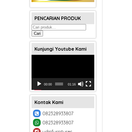
PENCARIAN PRODUK
Pencarian
untuk:
Cari
Kunjungi Youtube Kami
Pemutar
Video
00:00
01:16
Kontak Kami
082328933807
082328933807
udinfurnitures