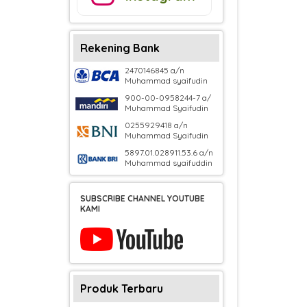
Rekening Bank
2470146845 a/n
Muhammad syaifudin
900-00-0958244-7 a/
Muhammad Syaifudin
0255929418 a/n
Muhammad Syaifudin
5897.01.028911.53.6 a/n
Muhammad syaifuddin
SUBSCRIBE CHANNEL YOUTUBE
KAMI
Produk Terbaru