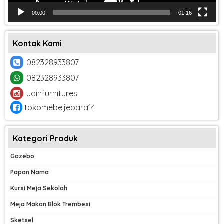
00:00
01:16
Kontak Kami
082328933807
082328933807
udinfurnitures
tokomebeljepara14
Kategori Produk
Gazebo
Papan Nama
Kursi Meja Sekolah
Meja Makan Blok Trembesi
Sketsel