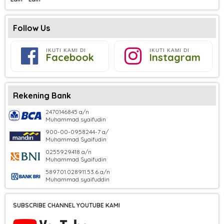
Follow Us
IKUTI KAMI DI
IKUTI KAMI DI
Facebook
Instagram
Rekening Bank
2470146845 a/n
Muhammad syaifudin
900-00-0958244-7 a/
Muhammad Syaifudin
0255929418 a/n
Muhammad Syaifudin
5897.01.028911.53.6 a/n
Muhammad syaifuddin
SUBSCRIBE CHANNEL YOUTUBE KAMI