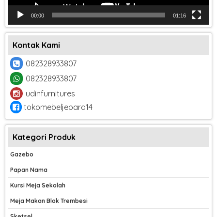
00:00
01:16
Kontak Kami
082328933807
082328933807
udinfurnitures
tokomebeljepara14
Kategori Produk
Gazebo
Papan Nama
Kursi Meja Sekolah
Meja Makan Blok Trembesi
Sketsel