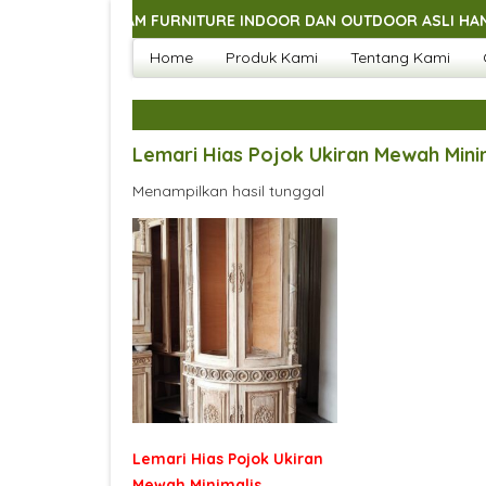
GAI MACAM FURNITURE INDOOR DAN OUTDOOR ASLI HANDMADE J
Home
Produk Kami
Tentang Kami
GAI MACAM FURNITURE INDOOR DAN OUTDOOR ASLI HANDMADE J
GAI MACAM FURNITURE INDOOR DAN OUTDOOR ASLI HANDMADE J
GAI MACAM FURNITURE INDOOR DAN OUTDOOR ASLI HANDMADE J
Lemari Hias Pojok Ukiran Mewah Mini
Menampilkan hasil tunggal
Lemari Hias Pojok Ukiran
Mewah Minimalis