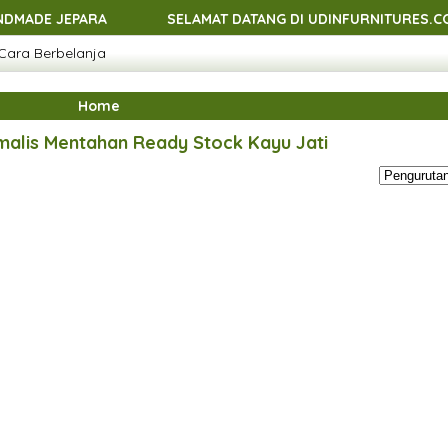
EPARA
SELAMAT DATANG DI UDINFURNITURES.COM - MEN
Cara Berbelanja
EPARA
SELAMAT DATANG DI UDINFURNITURES.COM - MEN
EPARA
SELAMAT DATANG DI UDINFURNITURES.COM - MEN
Home
EPARA
malis Mentahan Ready Stock Kayu Jati