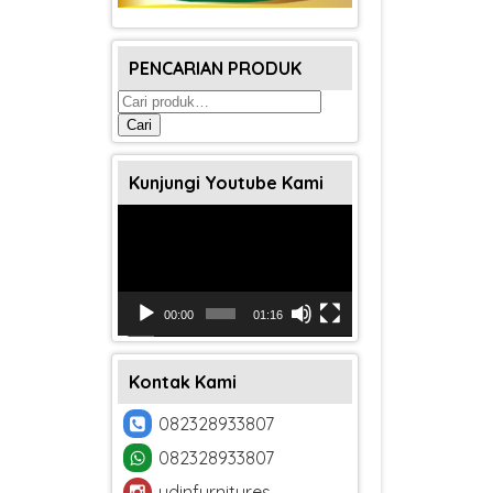
PENCARIAN PRODUK
Pencarian
untuk:
Cari
Kunjungi Youtube Kami
Pemutar
Video
00:00
01:16
Kontak Kami
082328933807
082328933807
udinfurnitures