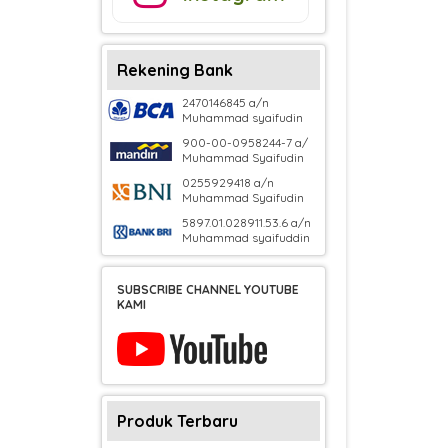
Rekening Bank
2470146845 a/n
Muhammad syaifudin
900-00-0958244-7 a/
Muhammad Syaifudin
0255929418 a/n
Muhammad Syaifudin
5897.01.028911.53.6 a/n
Muhammad syaifuddin
SUBSCRIBE CHANNEL YOUTUBE
KAMI
Produk Terbaru