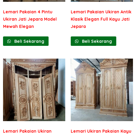
Lemari Pakaian 4 Pintu
Lemari Pakaian Ukiran Antik
Ukiran Jati Jepara Model
Klasik Elegan Full Kayu Jati
Mewah Elegan
Jepara
Beli Sekarang
Beli Sekarang
Lemari Pakaian Ukiran
Lemari Ukiran Pakaian Kayu