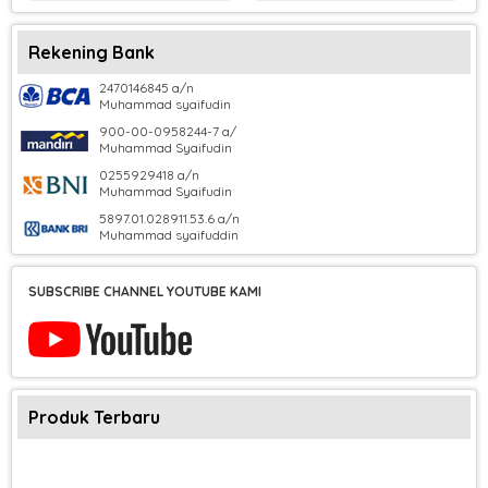
Rekening Bank
2470146845 a/n
Muhammad syaifudin
900-00-0958244-7 a/
Muhammad Syaifudin
0255929418 a/n
Muhammad Syaifudin
5897.01.028911.53.6 a/n
Muhammad syaifuddin
SUBSCRIBE CHANNEL YOUTUBE KAMI
Produk Terbaru