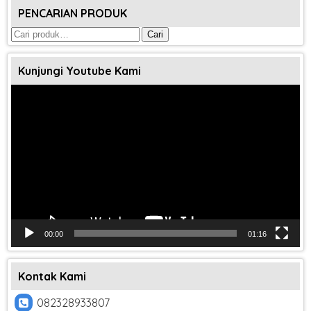
PENCARIAN PRODUK
Pencarian
Cari
untuk:
Kunjungi Youtube Kami
Pemutar
Video
00:00
01:16
Kontak Kami
082328933807