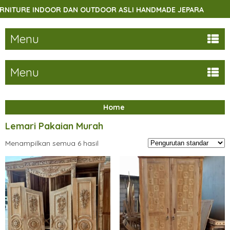
URE INDOOR DAN OUTDOOR ASLI HANDMADE JEPARA
SELA
Menu
Menu
Home
Lemari Pakaian Murah
Menampilkan semua 6 hasil