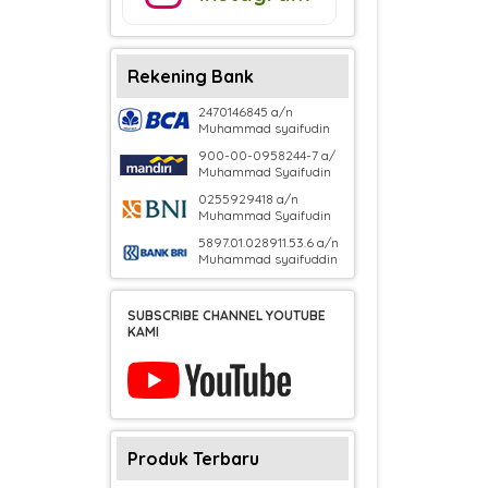
Rekening Bank
2470146845 a/n
Muhammad syaifudin
900-00-0958244-7 a/
Muhammad Syaifudin
0255929418 a/n
Muhammad Syaifudin
5897.01.028911.53.6 a/n
Muhammad syaifuddin
SUBSCRIBE CHANNEL YOUTUBE
KAMI
Produk Terbaru