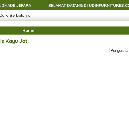
EPARA
SELAMAT DATANG DI UDINFURNITURES.COM - ME
Cara Berbelanja
EPARA
SELAMAT DATANG DI UDINFURNITURES.COM - ME
EPARA
SELAMAT DATANG DI UDINFURNITURES.COM - ME
Home
EPARA
s Kayu Jati