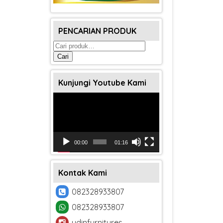
PENCARIAN PRODUK
Pencarian
untuk:
Cari
Kunjungi Youtube Kami
Pemutar
Video
00:00
01:16
Kontak Kami
082328933807
082328933807
udinfurnitures