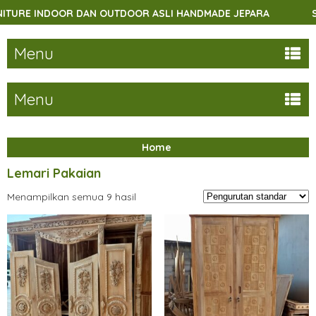
INDOOR DAN OUTDOOR ASLI HANDMADE JEPARA
SELAMAT
Menu
Menu
Home
Lemari Pakaian
Menampilkan semua 9 hasil