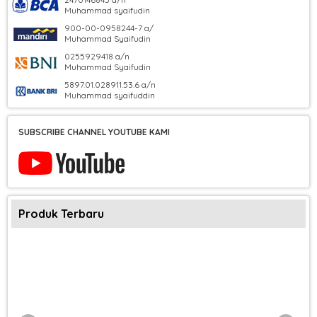
Muhammad syaifudin
900-00-0958244-7 a/
Muhammad Syaifudin
0255929418 a/n
Muhammad Syaifudin
5897.01.028911.53.6 a/n
Muhammad syaifuddin
SUBSCRIBE CHANNEL YOUTUBE KAMI
Produk Terbaru