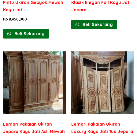
Pintu Ukiran Gebyok Mewah
Klasik Elegan Full Kayu Jati
Kayu Jati
Jepara
Rp
8,450,000
Beli Sekarang
Beli Sekarang
Lemari Pakaian Ukiran
Lemari Pakaian Ukiran
Jepara Kayu Jati Asli Mewah
Luxury Kayu Jati Tua Jepara