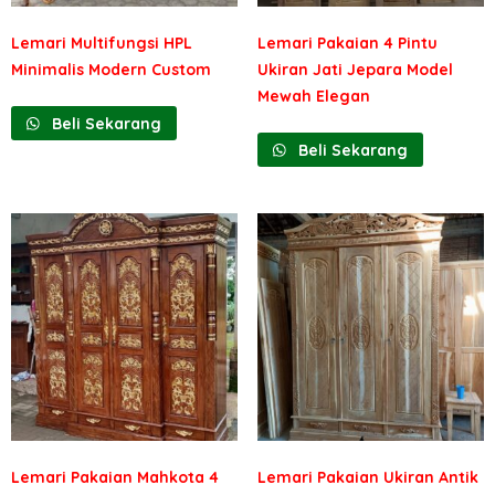
Lemari Multifungsi HPL
Lemari Pakaian 4 Pintu
Minimalis Modern Custom
Ukiran Jati Jepara Model
Mewah Elegan
Beli Sekarang
Beli Sekarang
Lemari Pakaian Mahkota 4
Lemari Pakaian Ukiran Antik