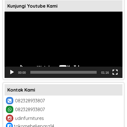
Kunjungi Youtube Kami
Pemutar
Video
00:00
01:16
Kontak Kami
082328933807
082328933807
udinfurnitures
tokomebeljepara14