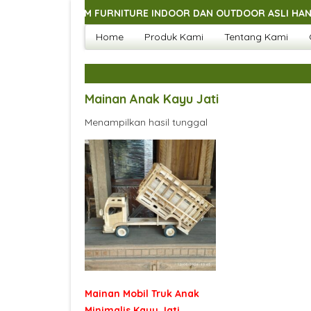
GAI MACAM FURNITURE INDOOR DAN OUTDOOR ASLI HANDMADE J
Home
Produk Kami
Tentang Kami
GAI MACAM FURNITURE INDOOR DAN OUTDOOR ASLI HANDMADE J
GAI MACAM FURNITURE INDOOR DAN OUTDOOR ASLI HANDMADE J
GAI MACAM FURNITURE INDOOR DAN OUTDOOR ASLI HANDMADE J
Mainan Anak Kayu Jati
Menampilkan hasil tunggal
Mainan Mobil Truk Anak
Minimalis Kayu Jati