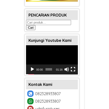
PENCARIAN PRODUK
Pencarian
untuk:
Cari
Kunjungi Youtube Kami
Pemutar
Video
00:00
01:16
Kontak Kami
082328933807
082328933807
udinfurnitures