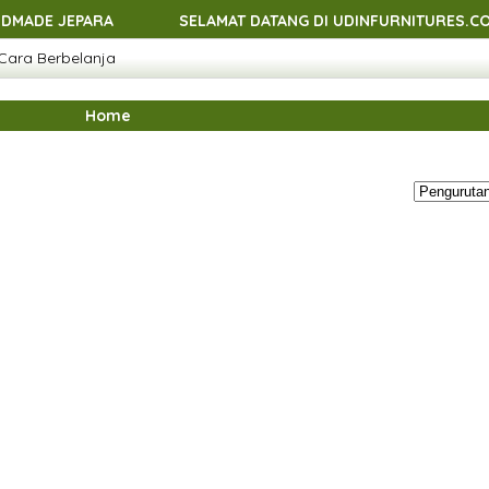
EPARA
SELAMAT DATANG DI UDINFURNITURES.COM - MEN
Cara Berbelanja
EPARA
SELAMAT DATANG DI UDINFURNITURES.COM - MEN
EPARA
SELAMAT DATANG DI UDINFURNITURES.COM - MEN
Home
EPARA