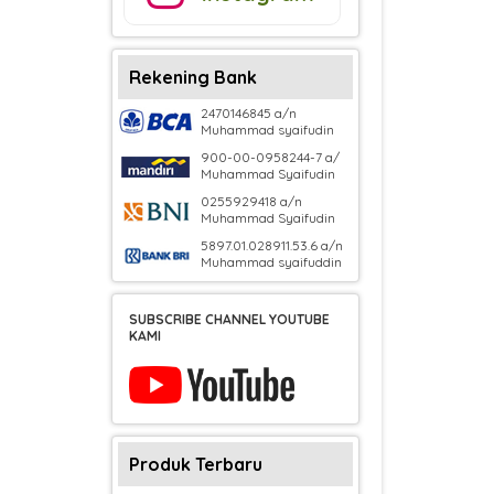
Rekening Bank
2470146845 a/n
Muhammad syaifudin
900-00-0958244-7 a/
Muhammad Syaifudin
0255929418 a/n
Muhammad Syaifudin
5897.01.028911.53.6 a/n
Muhammad syaifuddin
SUBSCRIBE CHANNEL YOUTUBE
KAMI
Produk Terbaru