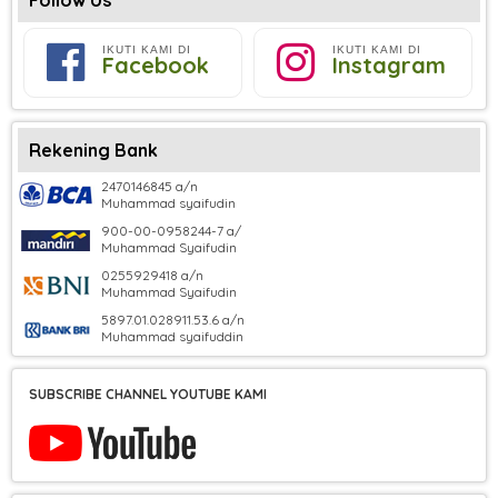
IKUTI KAMI DI
IKUTI KAMI DI
Facebook
Instagram
Rekening Bank
2470146845 a/n
Muhammad syaifudin
900-00-0958244-7 a/
Muhammad Syaifudin
0255929418 a/n
Muhammad Syaifudin
5897.01.028911.53.6 a/n
Muhammad syaifuddin
SUBSCRIBE CHANNEL YOUTUBE KAMI