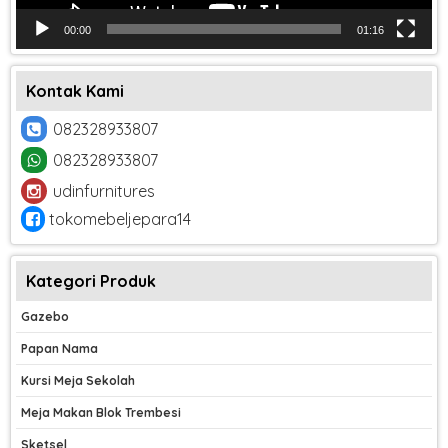
00:00
01:16
Kontak Kami
082328933807
082328933807
udinfurnitures
tokomebeljepara14
Kategori Produk
Gazebo
Papan Nama
Kursi Meja Sekolah
Meja Makan Blok Trembesi
Sketsel