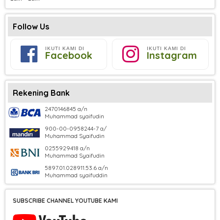
Follow Us
IKUTI KAMI DI
IKUTI KAMI DI
Facebook
Instagram
Rekening Bank
2470146845 a/n
Muhammad syaifudin
900-00-0958244-7 a/
Muhammad Syaifudin
0255929418 a/n
Muhammad Syaifudin
5897.01.028911.53.6 a/n
Muhammad syaifuddin
SUBSCRIBE CHANNEL YOUTUBE KAMI