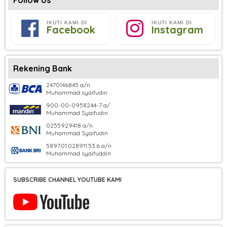
IKUTI KAMI DI
IKUTI KAMI DI
Facebook
Instagram
Rekening Bank
2470146845 a/n
Muhammad syaifudin
900-00-0958244-7 a/
Muhammad Syaifudin
0255929418 a/n
Muhammad Syaifudin
5897.01.028911.53.6 a/n
Muhammad syaifuddin
SUBSCRIBE CHANNEL YOUTUBE KAMI