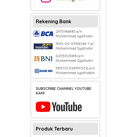
Rekening Bank
2470146845 a/n
Muhammad syaifudin
900-00-0958244-7 a/
Muhammad Syaifudin
0255929418 a/n
Muhammad Syaifudin
5897.01.028911.53.6 a/n
Muhammad syaifuddin
SUBSCRIBE CHANNEL YOUTUBE
KAMI
Produk Terbaru