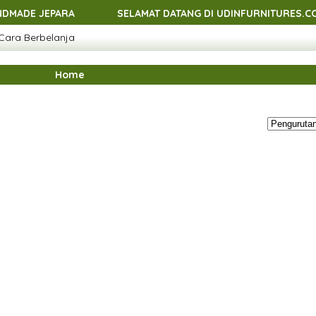
EPARA
SELAMAT DATANG DI UDINFURNITURES.COM - MEN
Cara Berbelanja
EPARA
SELAMAT DATANG DI UDINFURNITURES.COM - MEN
EPARA
SELAMAT DATANG DI UDINFURNITURES.COM - MEN
Home
EPARA