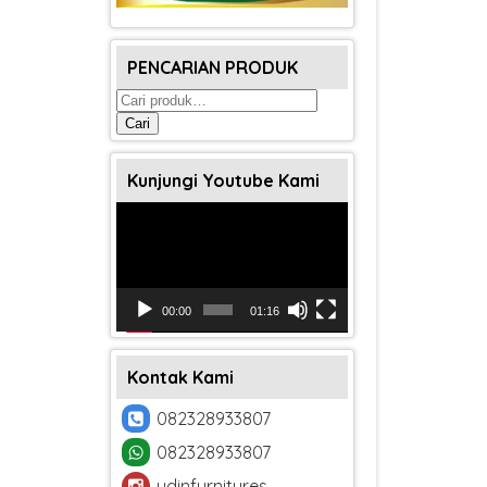
PENCARIAN PRODUK
Pencarian
untuk:
Cari
Kunjungi Youtube Kami
Pemutar
Video
00:00
01:16
Kontak Kami
082328933807
082328933807
udinfurnitures