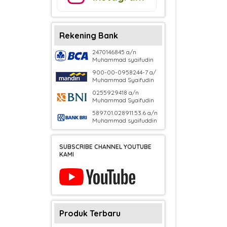
Rekening Bank
2470146845 a/n
Muhammad syaifudin
900-00-0958244-7 a/
Muhammad Syaifudin
0255929418 a/n
Muhammad Syaifudin
5897.01.028911.53.6 a/n
Muhammad syaifuddin
SUBSCRIBE CHANNEL YOUTUBE
KAMI
Produk Terbaru