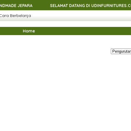
EPARA
SELAMAT DATANG DI UDINFURNITURES.COM - ME
Cara Berbelanja
EPARA
SELAMAT DATANG DI UDINFURNITURES.COM - ME
EPARA
SELAMAT DATANG DI UDINFURNITURES.COM - ME
Home
EPARA