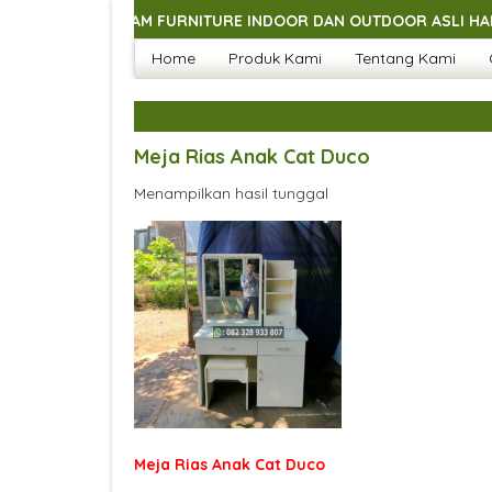
AGAI MACAM FURNITURE INDOOR DAN OUTDOOR ASLI HANDMADE J
Home
Produk Kami
Tentang Kami
AGAI MACAM FURNITURE INDOOR DAN OUTDOOR ASLI HANDMADE J
AGAI MACAM FURNITURE INDOOR DAN OUTDOOR ASLI HANDMADE J
AGAI MACAM FURNITURE INDOOR DAN OUTDOOR ASLI HANDMADE J
Meja Rias Anak Cat Duco
Menampilkan hasil tunggal
Meja Rias Anak Cat Duco