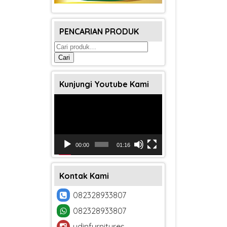
PENCARIAN PRODUK
Pencarian
untuk:
Cari
Kunjungi Youtube Kami
Pemutar
Video
00:00
01:16
Kontak Kami
082328933807
082328933807
udinfurnitures