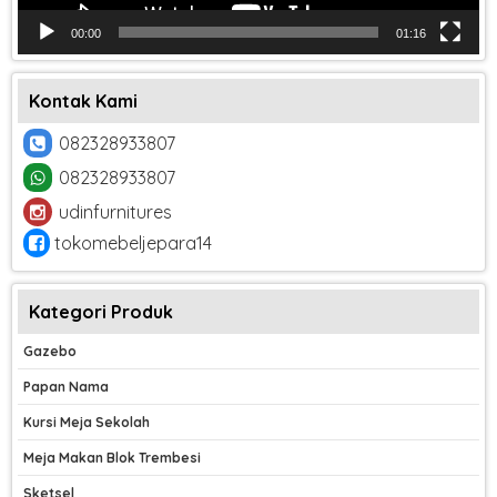
00:00
01:16
Kontak Kami
082328933807
082328933807
udinfurnitures
tokomebeljepara14
Kategori Produk
Gazebo
Papan Nama
Kursi Meja Sekolah
Meja Makan Blok Trembesi
Sketsel