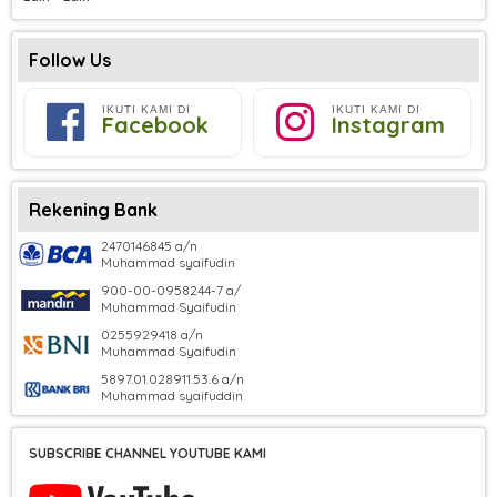
Follow Us
IKUTI KAMI DI
IKUTI KAMI DI
Facebook
Instagram
Rekening Bank
2470146845 a/n
Muhammad syaifudin
900-00-0958244-7 a/
Muhammad Syaifudin
0255929418 a/n
Muhammad Syaifudin
5897.01.028911.53.6 a/n
Muhammad syaifuddin
SUBSCRIBE CHANNEL YOUTUBE KAMI