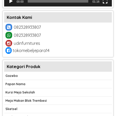
00:00
01:16
Kontak Kami
082328933807
082328933807
udinfurnitures
tokomebeljepara14
Kategori Produk
Gazebo
Papan Nama
Kursi Meja Sekolah
Meja Makan Blok Trembesi
Sketsel