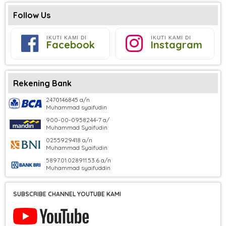
Follow Us
IKUTI KAMI DI
IKUTI KAMI DI
Facebook
Instagram
Rekening Bank
2470146845 a/n
Muhammad syaifudin
900-00-0958244-7 a/
Muhammad Syaifudin
0255929418 a/n
Muhammad Syaifudin
5897.01.028911.53.6 a/n
Muhammad syaifuddin
SUBSCRIBE CHANNEL YOUTUBE KAMI