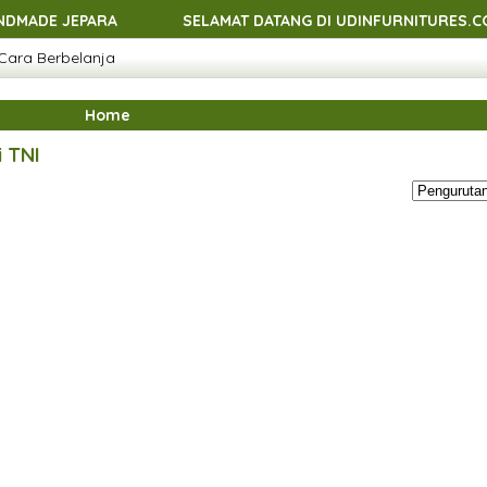
EPARA
SELAMAT DATANG DI UDINFURNITURES.COM - MEN
Cara Berbelanja
EPARA
SELAMAT DATANG DI UDINFURNITURES.COM - MEN
EPARA
SELAMAT DATANG DI UDINFURNITURES.COM - MEN
Home
EPARA
i TNI