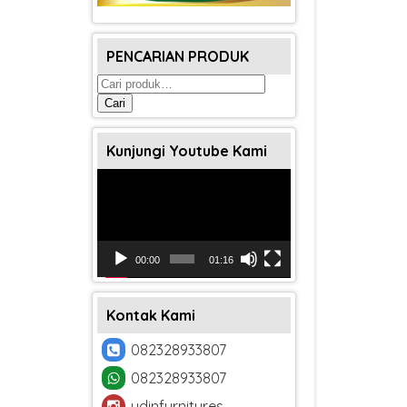
PENCARIAN PRODUK
Pencarian
untuk:
Cari
Kunjungi Youtube Kami
Pemutar
Video
00:00
01:16
Kontak Kami
082328933807
082328933807
udinfurnitures