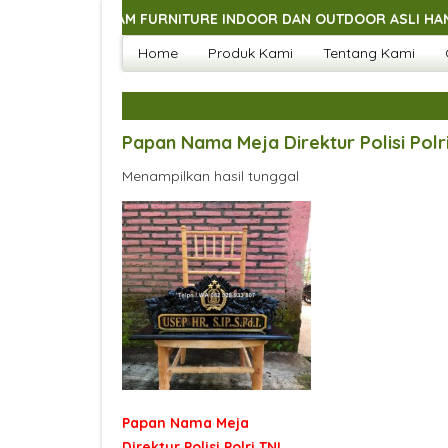
GAI MACAM FURNITURE INDOOR DAN OUTDOOR ASLI HANDMADE J
Home
Produk Kami
Tentang Kami
GAI MACAM FURNITURE INDOOR DAN OUTDOOR ASLI HANDMADE J
GAI MACAM FURNITURE INDOOR DAN OUTDOOR ASLI HANDMADE J
GAI MACAM FURNITURE INDOOR DAN OUTDOOR ASLI HANDMADE J
Papan Nama Meja Direktur Polisi Polr
Menampilkan hasil tunggal
Papan Nama Meja
Direktur Polisi Polri TNI