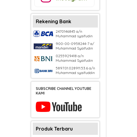
Rekening Bank
2470146845 a/n
Muhammad syaifudin
900-00-0958244-7 a/
Muhammad Syaifudin
0255929418 a/n
Muhammad Syaifudin
5897.01.028911.53.6 a/n
Muhammad syaifuddin
SUBSCRIBE CHANNEL YOUTUBE
KAMI
Produk Terbaru