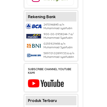
Rekening Bank
2470146845 a/n
Muhammad syaifudin
900-00-0958244-7 a/
Muhammad Syaifudin
0255929418 a/n
Muhammad Syaifudin
5897.01.028911.53.6 a/n
Muhammad syaifuddin
SUBSCRIBE CHANNEL YOUTUBE
KAMI
Produk Terbaru