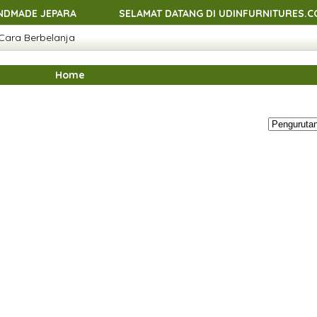
EPARA
SELAMAT DATANG DI UDINFURNITURES.COM - ME
Cara Berbelanja
EPARA
SELAMAT DATANG DI UDINFURNITURES.COM - ME
EPARA
SELAMAT DATANG DI UDINFURNITURES.COM - ME
Home
EPARA