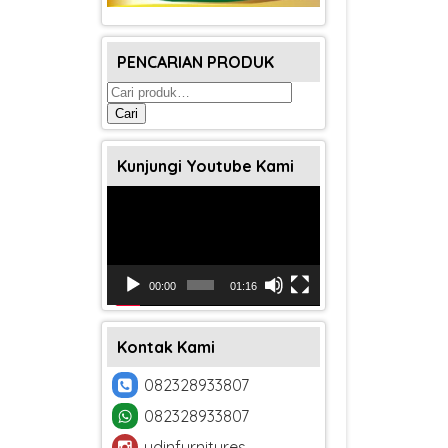
PENCARIAN PRODUK
Pencarian
untuk:
Cari
Kunjungi Youtube Kami
Pemutar
Video
00:00
01:16
Kontak Kami
082328933807
082328933807
udinfurnitures