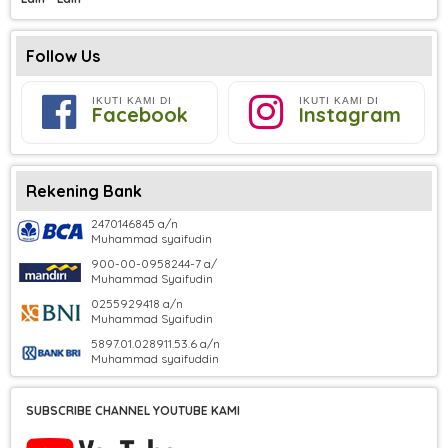
Follow Us
IKUTI KAMI DI
IKUTI KAMI DI
Facebook
Instagram
Rekening Bank
2470146845 a/n
Muhammad syaifudin
900-00-0958244-7 a/
Muhammad Syaifudin
0255929418 a/n
Muhammad Syaifudin
5897.01.028911.53.6 a/n
Muhammad syaifuddin
SUBSCRIBE CHANNEL YOUTUBE KAMI