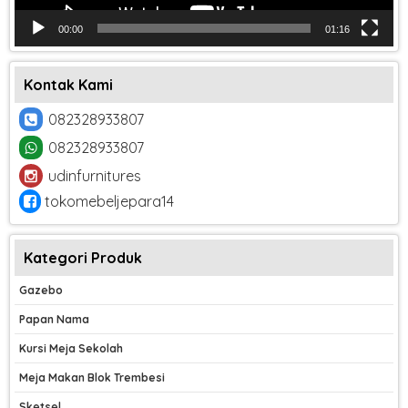
00:00
01:16
Kontak Kami
082328933807
082328933807
udinfurnitures
tokomebeljepara14
Kategori Produk
Gazebo
Papan Nama
Kursi Meja Sekolah
Meja Makan Blok Trembesi
Sketsel