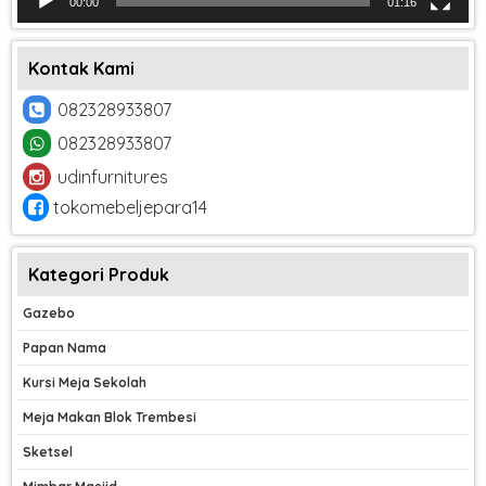
00:00
01:16
Kontak Kami
082328933807
082328933807
udinfurnitures
tokomebeljepara14
Kategori Produk
Gazebo
Papan Nama
Kursi Meja Sekolah
Meja Makan Blok Trembesi
Sketsel