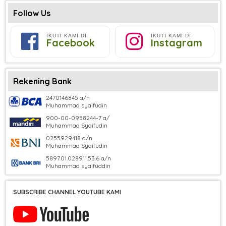
Follow Us
IKUTI KAMI DI
IKUTI KAMI DI
Facebook
Instagram
Rekening Bank
2470146845 a/n
Muhammad syaifudin
900-00-0958244-7 a/
Muhammad Syaifudin
0255929418 a/n
Muhammad Syaifudin
5897.01.028911.53.6 a/n
Muhammad syaifuddin
SUBSCRIBE CHANNEL YOUTUBE KAMI