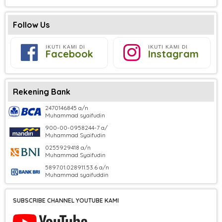
Follow Us
IKUTI KAMI DI
IKUTI KAMI DI
Facebook
Instagram
Rekening Bank
2470146845 a/n
Muhammad syaifudin
900-00-0958244-7 a/
Muhammad Syaifudin
0255929418 a/n
Muhammad Syaifudin
5897.01.028911.53.6 a/n
Muhammad syaifuddin
SUBSCRIBE CHANNEL YOUTUBE KAMI