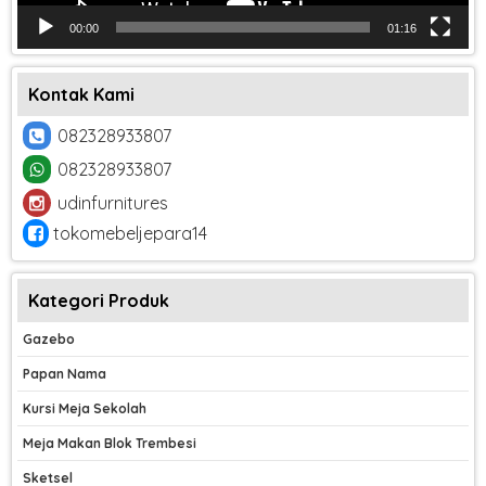
00:00
01:16
Kontak Kami
082328933807
082328933807
udinfurnitures
tokomebeljepara14
Kategori Produk
Gazebo
Papan Nama
Kursi Meja Sekolah
Meja Makan Blok Trembesi
Sketsel