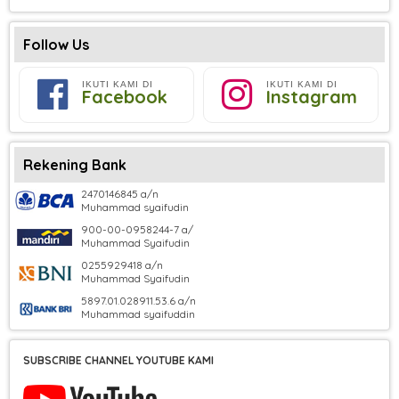
Follow Us
IKUTI KAMI DI
IKUTI KAMI DI
Facebook
Instagram
Rekening Bank
2470146845 a/n
Muhammad syaifudin
900-00-0958244-7 a/
Muhammad Syaifudin
0255929418 a/n
Muhammad Syaifudin
5897.01.028911.53.6 a/n
Muhammad syaifuddin
SUBSCRIBE CHANNEL YOUTUBE KAMI