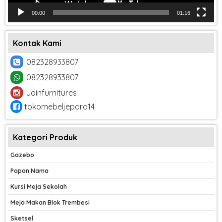
00:00
01:16
Kontak Kami
082328933807
082328933807
udinfurnitures
tokomebeljepara14
Kategori Produk
Gazebo
Papan Nama
Kursi Meja Sekolah
Meja Makan Blok Trembesi
Sketsel